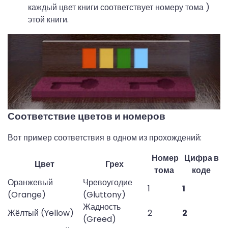
каждый цвет книги соответствует номеру тома )
этой книги.
Соответствие цветов и номеров
Вот пример соответствия в одном из прохождений:
Номер
Цифра в
Цвет
Грех
тома
коде
Оранжевый 
Чревоугодие 
1
1
(Orange)
(Gluttony)
Жадность 
Жёлтый (Yellow)
2
2
(Greed)