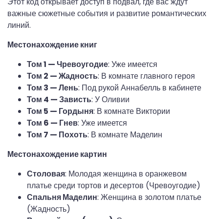
Этот код открывает доступ в подвал, где вас ждут 
важные сюжетные события и развитие романтических 
линий.
Местонахождение книг
Том 1 — Чревоугодие
: Уже имеется
Том 2 — Жадность
: В комнате главного героя
Том 3 — Лень
: Под рукой Аннабелль в кабинете
Том 4 — Зависть
: У Оливии
Том 5 — Гордыня
: В комнате Виктории
Том 6 — Гнев
: Уже имеется
Том 7 — Похоть
: В комнате Маделин
Местонахождение картин
Столовая
: Молодая женщина в оранжевом
платье среди тортов и десертов (Чревоугодие)
Спальня Маделин
: Женщина в золотом платье
(Жадность)