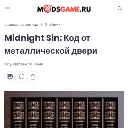
Блог
Главная страница
Учебник
Midnight Sin: Код от
Читы и коды
металлической двери
Промокоды
Опубликовано:
01 июня
Ошибки
Руководства
Roblox