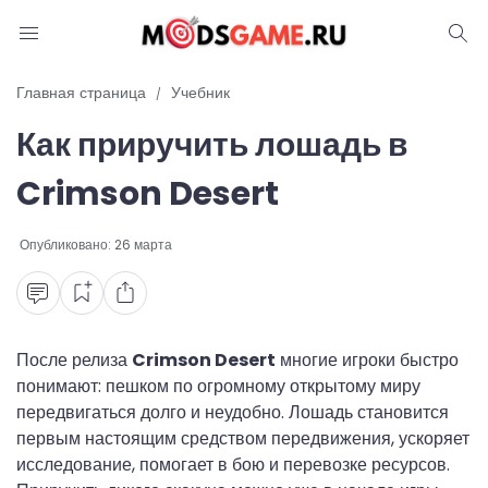
Блог
Главная страница
Учебник
Как приручить лошадь в
Читы и коды
Crimson Desert
Промокоды
Опубликовано:
26 марта
Ошибки
Руководства
Roblox
П
осле релиза
Crimson Desert
многие игроки быстро
понимают: пешком по огромному открытому миру
передвигаться долго и неудобно. Лошадь становится
первым настоящим средством передвижения, ускоряет
исследование, помогает в бою и перевозке ресурсов.