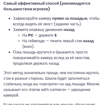
Самый эффективный способ (рекомендуется
большинством игроков)
:
Зафиксируйте камеру
прямо за лошадью
, чтобы
всегда видеть её хвост (заднюю часть).
Зажмите клавишу движения
назад
:
На
PC
— держите
S
На геймпаде — тяните левый стик
назад
(вниз).
Пока лошадь крутится и брыкается, просто
поворачивайте камеру вслед за её хвостом,
продолжая держать назад.
Этот метод значительно проще, чем постоянно крутить
стик в разные стороны. Шкала будет заполняться
стабильно, когда вы «смотрите» на зад лошади. Многие
называют его «tame with camera» — укрощение
камерой.
Если шкала не заполняется или лошадь сбрасывает