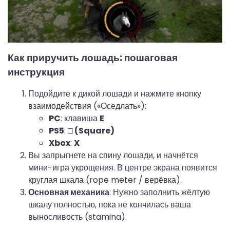
Как приручить лошадь: пошаговая
инструкция
Подойдите к дикой лошади и нажмите кнопку
взаимодействия («Оседлать»):
PC
: клавиша
E
PS5
:
□ (Square)
Xbox
:
X
Вы запрыгнете на спину лошади, и начнётся
мини-игра укрощения. В центре экрана появится
круглая шкала (rope meter / верёвка).
Основная механика
: Нужно заполнить жёлтую
шкалу полностью, пока не кончилась ваша
выносливость (stamina).