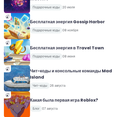
Подарочные коды
20 июля
Бесплатная энергия Gossip Harbor
Подарочные коды
08 ноября
Бесплатная энергия в Travel Town
Подарочные коды
08 июня
Чит-коды и консольные команды Mad
Island
Чит-коды
26 августа
Какая была первая игра Roblox?
Блог
07 августа