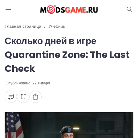
Блог
Главная страница
Учебник
Сколько дней в игре
Читы и коды
Quarantine Zone: The Last
Промокоды
Check
Ошибки
Опубликовано:
22 января
Руководства
Roblox