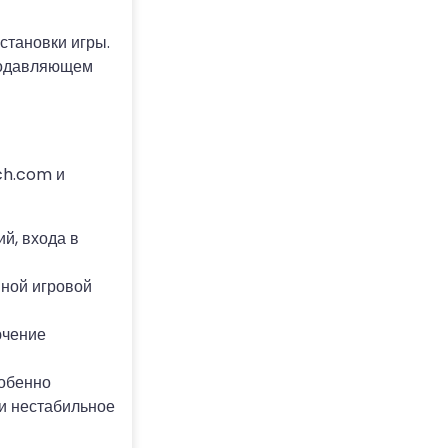
становки игры.
подавляющем
ch.com и
й, входа в
вной игровой
ючение
собенно
ли нестабильное