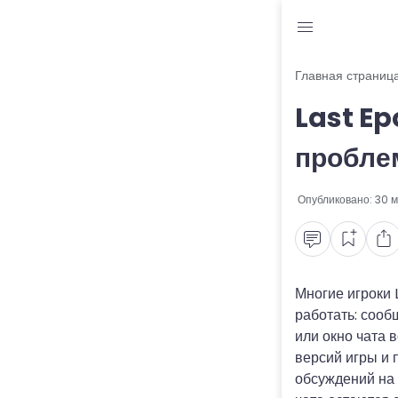
Блог
Главная страниц
Last Ep
Читы и коды
пробл
Промокоды
Опубликовано:
30 м
Ошибки
Руководства
Roblox
Многие игроки 
работать: сооб
или окно чата 
версий игры и 
обсуждений на