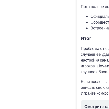
Пока полное ис
Официальн
Сообществ
Встроенны
Итог
Проблема с нер
случаев её уда
настройка кана
игроков. Eleve
крупное обновл
Если после вып
описать свою с
Играйте комфор
Смотрите та