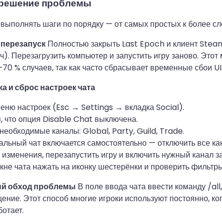
решение проблемы
выполнять шаги по порядку — от самых простых к более с
 перезапуск
Полностью закрыть Last Epoch и клиент Stea
ч). Перезагрузить компьютер и запустить игру заново. Этот
70 % случаев, так как часто сбрасывает временные сбои UI
ка и сброс настроек чата
еню настроек (Esc → Settings → вкладка Social).
, что опция Disable Chat выключена.
необходимые каналы: Global, Party, Guild, Trade.
альный чат включается самостоятельно — отключить все ка
 изменения, перезапустить игру и включить нужный канал з
кне чата нажать на иконку шестерёнки и проверить фильтр
ый обход проблемы
В поле ввода чата ввести команду /all,
ение. Этот способ многие игроки используют постоянно, ко
ботает.