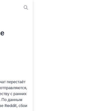
ие
чат перестаёт
 отправляются,
еству с ранних
. По данным
 Reddit, сбои