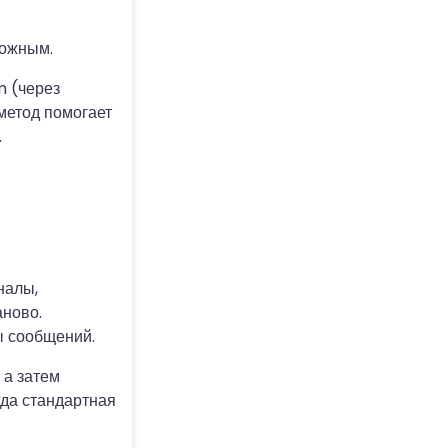
ложным.
m (через
 метод помогает
.
налы,
аново.
ы сообщений.
 а затем
гда стандартная