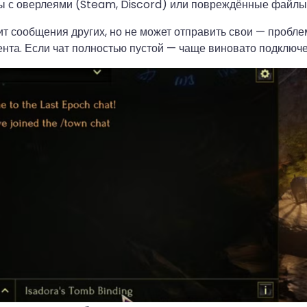
 с оверлеями (Steam, Discord) или повреждённые файлы
ит сообщения других, но не может отправить свои — пробле
ента. Если чат полностью пустой — чаще виновато подключе