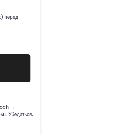
t) перед
poch →
». Убедиться,