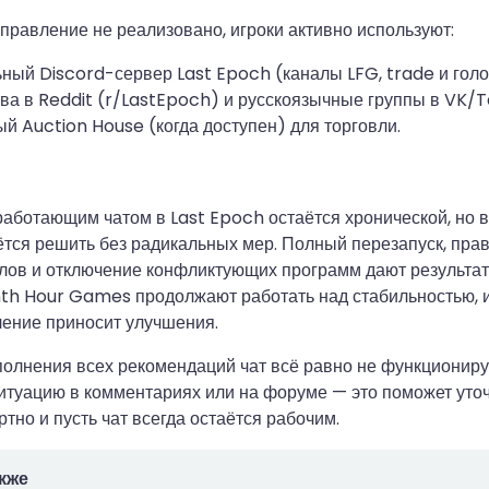
правление не реализовано, игроки активно используют:
ый Discord-сервер Last Epoch (каналы LFG, trade и голо
а в Reddit (r/LastEpoch) и русскоязычные группы в VK/
й Auction House (когда доступен) для торговли.
аботающим чатом в Last Epoch остаётся хронической, но 
ётся решить без радикальных мер. Полный перезапуск, пра
лов и отключение конфликтующих программ дают результат
nth Hour Games продолжают работать над стабильностью, 
ение приносит улучшения.
олнения всех рекомендаций чат всё равно не функционируе
итуацию в комментариях или на форуме — это поможет уто
тно и пусть чат всегда остаётся рабочим.
кже