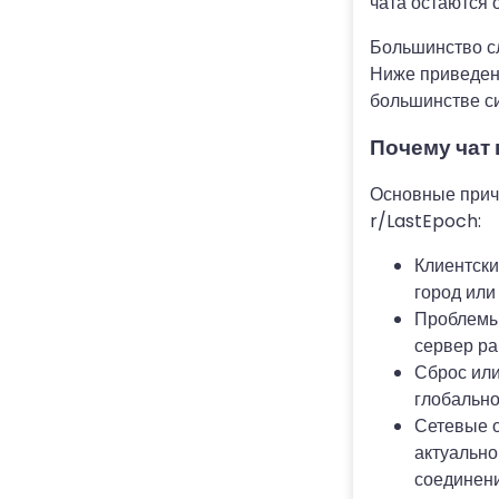
чата остаются 
Большинство сл
Ниже приведен
большинстве си
Почему чат 
Основные прич
r/LastEpoch:
Клиентски
город или
Проблемы 
сервер ра
Сброс или
глобально
Сетевые о
актуально
соединени