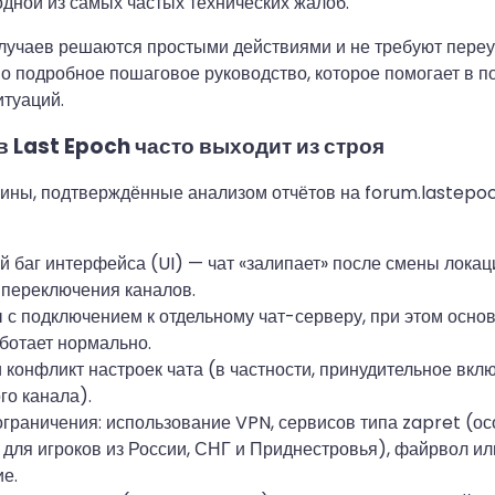
одной из самых частых технических жалоб.
учаев решаются простыми действиями и не требуют переу
о подробное пошаговое руководство, которое помогает в 
туаций.
в Last Epoch часто выходит из строя
ины, подтверждённые анализом отчётов на forum.lastepo
й баг интерфейса (UI) — чат «залипает» после смены локаци
 переключения каналов.
с подключением к отдельному чат-серверу, при этом осно
ботает нормально.
 конфликт настроек чата (в частности, принудительное вкл
го канала).
граничения: использование VPN, сервисов типа zapret (о
 для игроков из России, СНГ и Приднестровья), файрвол и
е.