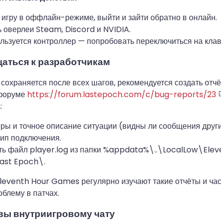
 игру в оффлайн-режиме, выйти и зайти обратно в онлайн.
 оверлеи Steam, Discord и NVIDIA.
льзуется контроллер — попробовать переключиться на клав
щаться к разработчикам
сохраняется после всех шагов, рекомендуется создать отчё
форуме
https://forum.lastepoch.com/c/bug-reports/23
:
ры и точное описание ситуации (видны ли сообщения други
тип подключения.
ь файл player.log из папки %appdata%\..\LocalLow\Elev
st Epoch\.
leventh Hour Games регулярно изучают такие отчёты и ча
блему в патчах.
вы внутриигровому чату