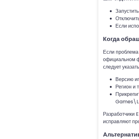
Запустить
Отключить
Если испо
Когда обра
Если проблема 
официальном 
следует указать
Версию иг
Регион и 
Прикрепит
Games\La
Разработчики E
исправляют про
Альтернати