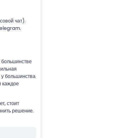
совой чат).
Telegram.
в большинстве
вильная
 у большинства
и каждое
т, стоит
чнить решение.