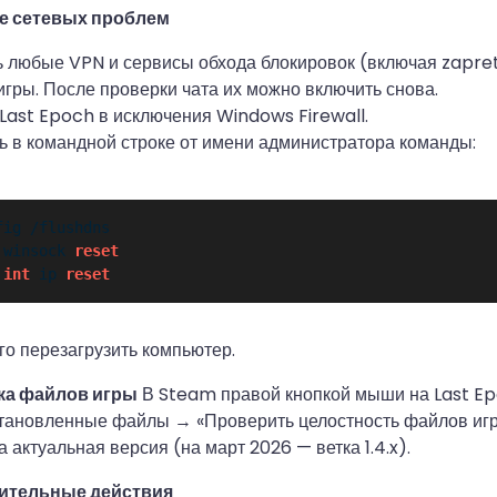
ие сетевых проблем
 любые VPN и сервисы обхода блокировок (включая zapre
игры. После проверки чата их можно включить снова.
Last Epoch в исключения Windows Firewall.
 в командной строке от имени администратора команды:
ig /flushdns

 winsock 
reset
 
int
 ip 
reset
го перезагрузить компьютер.
ка файлов игры
В Steam правой кнопкой мыши на Last E
тановленные файлы → «Проверить целостность файлов игры
 актуальная версия (на март 2026 — ветка 1.4.x).
нительные действия