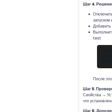
Шаг 4. Решен
Отключить
запуском 
Добавить 
Выполнить
text
ipconf
netsh
netsh
После это
Шаг 5. Провер
Свойства → Ус
что установлена
Шаг 6. Допол