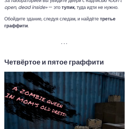
За лабораторией вы увидите двери с надписью
«Don’t
open, dead inside»
— это
тупик
, туда идти не нужно.
Обойдите здание, следуя следам, и найдёте
третье
граффити
.
Четвёртое и пятое граффити