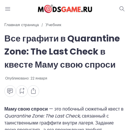
Блог
Главная страница
Учебник
Все графити в Quarantine
Читы и коды
Zone: The Last Check в
Промокоды
квесте Маму свою спроси
Ошибки
Опубликовано:
22 января
Руководства
Roblox
Маму свою спроси
— это побочный сюжетный квест в
Quarantine Zone: The Last Check
, связанный с
таинственными граффити внутри лагеря. Задание
легко пропустить, а его прохождение требует