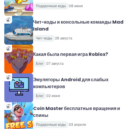
Подарочные коды
08 июня
Чит-коды и консольные команды Mad
Island
Чит-коды
26 августа
Какая была первая игра Roblox?
Блог
07 августа
Эмуляторы Android для слабых
компьютеров
Блог
02 июня
Coin Master бесплатные вращения и
спины
Подарочные коды
03 апреля