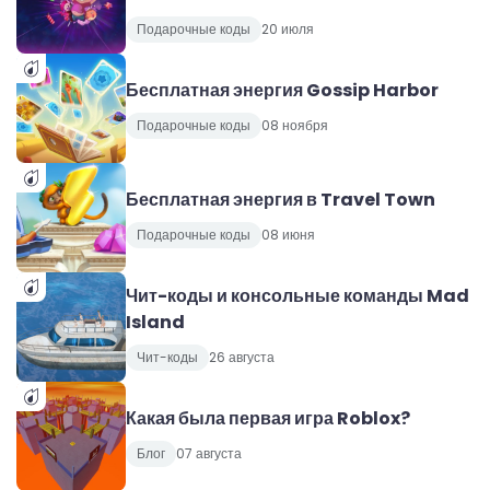
Подарочные коды
20 июля
Бесплатная энергия Gossip Harbor
Подарочные коды
08 ноября
Бесплатная энергия в Travel Town
Подарочные коды
08 июня
Чит-коды и консольные команды Mad
Island
Чит-коды
26 августа
Какая была первая игра Roblox?
Блог
07 августа