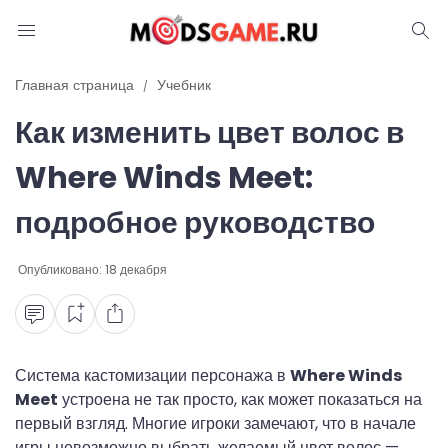
Блог
Главная страница
Учебник
Как изменить цвет волос в
Читы и коды
Where Winds Meet:
Промокоды
подробное руководство
Ошибки
Опубликовано:
18 декабря
Руководства
Roblox
Система кастомизации персонажа в
Where Winds
Meet
устроена не так просто, как может показаться на
первый взгляд. Многие игроки замечают, что в начале
игры невозможно выбрать желаемый цвет волос —