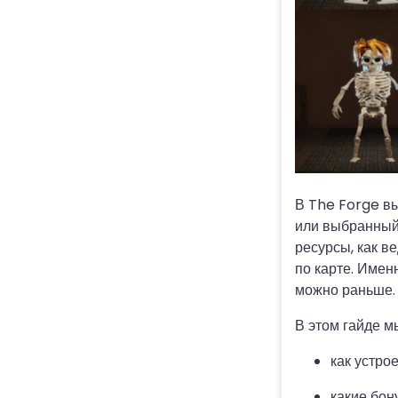
В The Forge вы
или выбранный 
ресурсы, как в
по карте. Имен
можно раньше.
В этом гайде м
как устро
какие бон