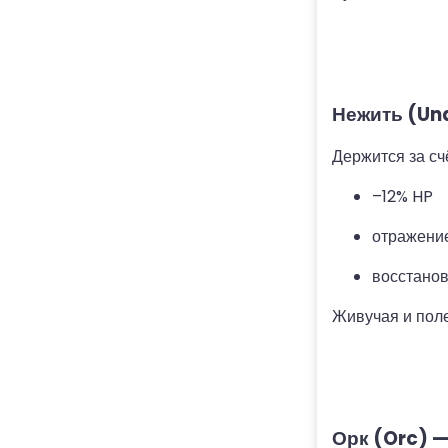
Нежить (Un
Держится за сч
–12% HP
отражение
восстанов
Живучая и поле
Орк (Orc) 