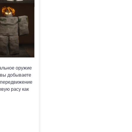
чальное оружие
 вы добываете
ь передвижение
овую расу как