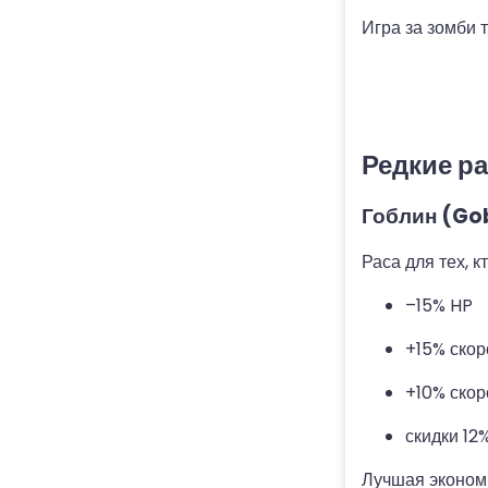
Игра за зомби 
Редкие р
Гоблин (Gob
Раса для тех, к
–15% HP
+15% скор
+10% скор
скидки 12
Лучшая экономи