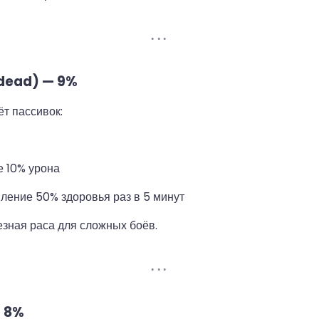
dead) — 9%
ёт пассивок:
 10% урона
ление 50% здоровья раз в 5 минут
зная раса для сложных боёв.
— 8%