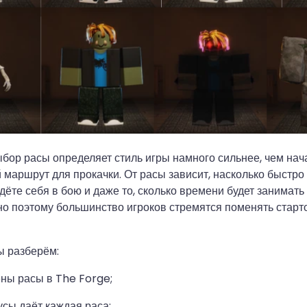
бор расы определяет стиль игры намного сильнее, чем на
маршрут для прокачки. От расы зависит, насколько быстро
едёте себя в бою и даже то, сколько времени будет занимат
но поэтому большинство игроков стремятся поменять старт
ы разберём:
ены расы в The Forge;
усы даёт каждая раса;