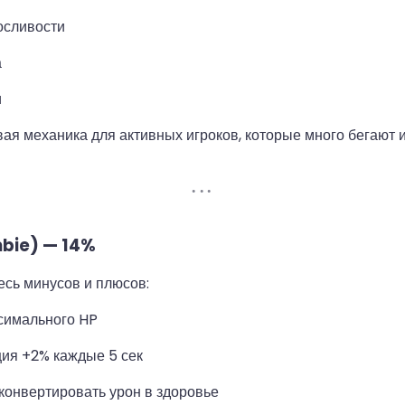
осливости
а
и
ая механика для активных игроков, которые много бегают 
bie) — 14%
сь минусов и плюсов:
симального HP
ия +2% каждые 5 сек
конвертировать урон в здоровье