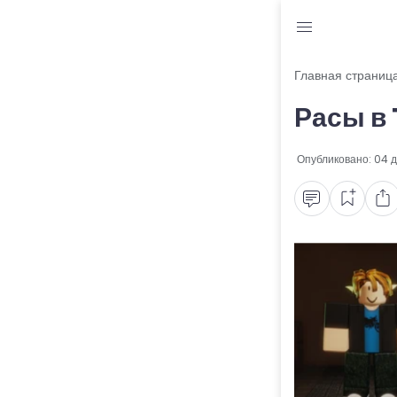
Блог
Главная страниц
Расы в 
Читы и коды
Промокоды
Опубликовано:
04 д
Ошибки
Руководства
Roblox