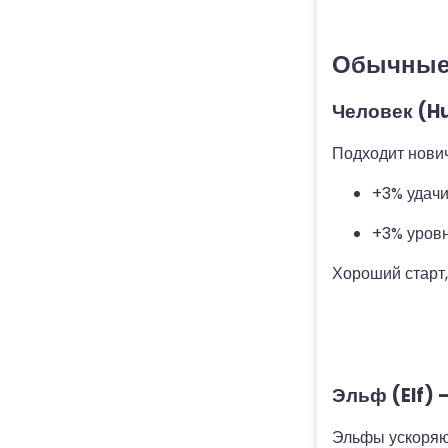
Обычные 
Человек (H
Подходит нович
+3% удач
+3% уров
Хороший старт,
Эльф (Elf) 
Эльфы ускоряю