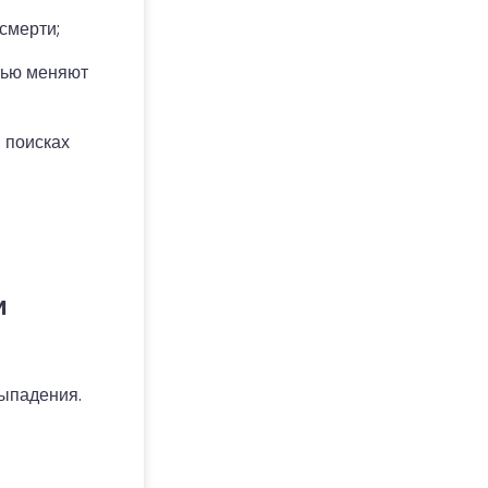
смерти;
тью меняют
 поисках
и
ыпадения.