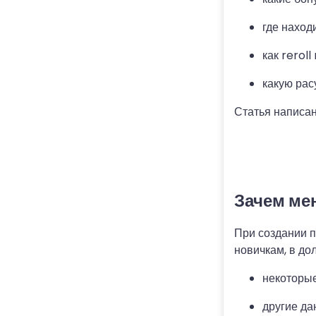
где наход
как rerol
какую рас
Статья написан
Зачем мен
При создании п
новичкам, в до
некоторые
другие да