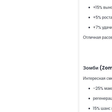
+15% вын
+5% рост
+7% удач
Отличная расов
Зомби (Zom
Интересная сме
–25% мак
регенерац
15% шанс 