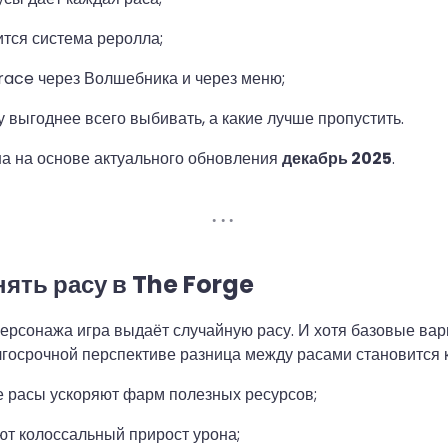
ится система реролла;
l race через Волшебника и через меню;
у выгоднее всего выбивать, а какие лучше пропустить.
а на основе актуального обновления
декабрь 2025
.
ять расу в The Forge
ерсонажа игра выдаёт случайную расу. И хотя базовые ва
лгосрочной перспективе разница между расами становится 
 расы ускоряют фарм полезных ресурсов;
ют колоссальный прирост урона;