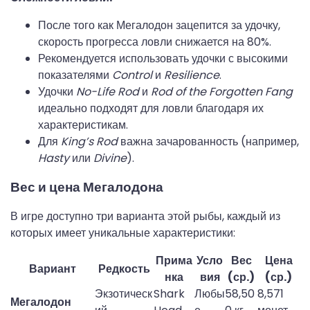
После того как Мегалодон зацепится за удочку,
скорость прогресса ловли снижается на 80%.
Рекомендуется использовать удочки с высокими
показателями
Control
и
Resilience
.
Удочки
No-Life Rod
и
Rod of the Forgotten Fang
идеально подходят для ловли благодаря их
характеристикам.
Для
King’s Rod
важна зачарованность (например,
Hasty
или
Divine
).
Вес и цена Мегалодона
В игре доступно три варианта этой рыбы, каждый из
которых имеет уникальные характеристики:
Прима
Усло
Вес
Цена
Вариант
Редкость
нка
вия
(ср.)
(ср.)
Экзотическ
Shark
Любы
58,50
8,571
Мегалодон