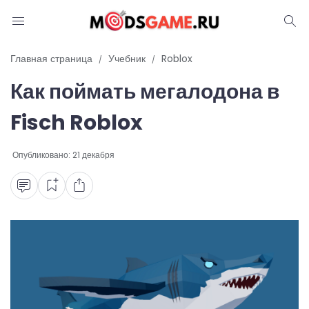
Блог
Главная страница
Учебник
Roblox
Как поймать мегалодона в
Читы и коды
Fisch Roblox
Промокоды
Опубликовано:
21 декабря
Ошибки
Руководства
Roblox