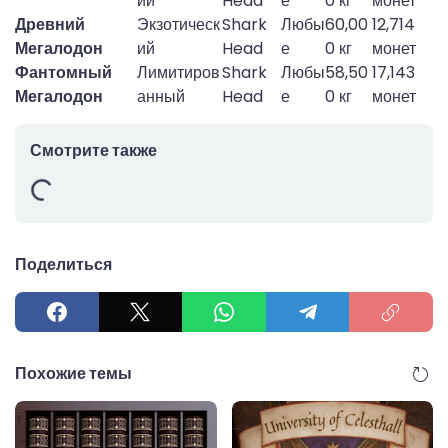
ий
Head
е
0 кг
монет
Древний
Экзотическ
Shark
Любы
60,00
12,714
Мегалодон
ий
Head
е
0 кг
монет
Фантомный
Лимитиров
Shark
Любы
58,50
17,143
Мегалодон
анный
Head
е
0 кг
монет
Смотрите также
Поделиться
Похожие темы