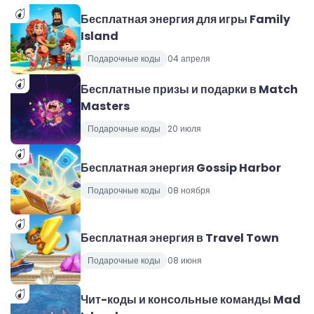
Бесплатная энергия для игры Family
Island
Подарочные коды
04 апреля
Бесплатные призы и подарки в Match
Masters
Подарочные коды
20 июля
Бесплатная энергия Gossip Harbor
Подарочные коды
08 ноября
Бесплатная энергия в Travel Town
Подарочные коды
08 июня
Чит-коды и консольные команды Mad