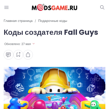
Блог
Главная страница
Подарочные коды
Коды создателя Fall Guys
Читы и коды
Промокоды
Обновлено:
27 мая
Ошибки
Руководства
Roblox