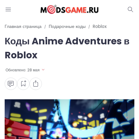
Блог
Главная страница
Подарочные коды
Roblox
Коды Anime Adventures в
Читы и коды
Roblox
Промокоды
Обновлено:
28 мая
Ошибки
Руководства
Roblox