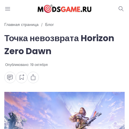
Блог
Главная страница
Блог
Точка невозврата Horizon
Читы и коды
Zero Dawn
Промокоды
Опубликовано:
19 октября
Ошибки
Руководства
Roblox