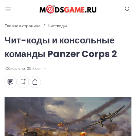
Блог
Главная страница
Чит-коды
Чит-коды и консольные
Читы и коды
команды Panzer Corps 2
Промокоды
Обновлено:
09 июня
Ошибки
Руководства
Roblox