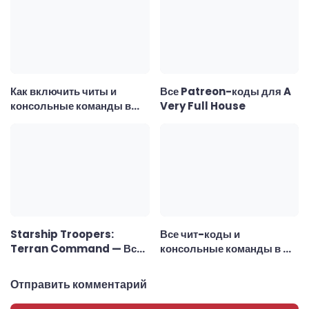
Как включить читы и
Все Patreon-коды для A
консольные команды в
Very Full House
Gothic 1 Remake
Starship Troopers:
Все чит-коды и
Terran Command — Все
консольные команды в My
консольные команды
SuperMarket
Отправить комментарий