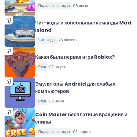
Подарочные коды
08 июня
Чит-коды и консольные команды Mad
Island
Чит-коды
26 августа
Какая была первая игра Roblox?
Блог
07 августа
Эмуляторы Android для слабых
компьютеров
Блог
02 июня
Coin Master бесплатные вращения и
спины
Подарочные коды
03 апреля