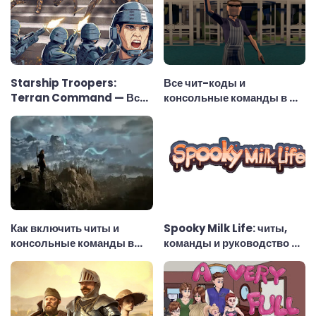
Starship Troopers:
Все чит-коды и
Terran Command — Все
консольные команды в My
консольные команды
SuperMarket
Как включить читы и
Spooky Milk Life: читы,
консольные команды в
команды и руководство по
Gothic 1 Remake
использованию