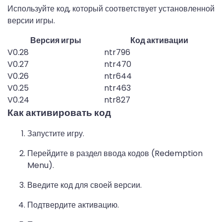
Используйте код, который соответствует установленной
версии игры.
Версия игры
Код активации
V0.28
ntr796
V0.27
ntr470
V0.26
ntr644
V0.25
ntr463
V0.24
ntr827
Как активировать код
Запустите игру.
Перейдите в раздел ввода кодов (Redemption
Menu).
Введите код для своей версии.
Подтвердите активацию.