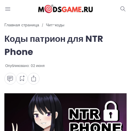
Блог
Главная страница
Чит-коды
Коды патрион для NTR
Читы и коды
Phone
Промокоды
Опубликовано:
02 июня
Ошибки
Руководства
Roblox