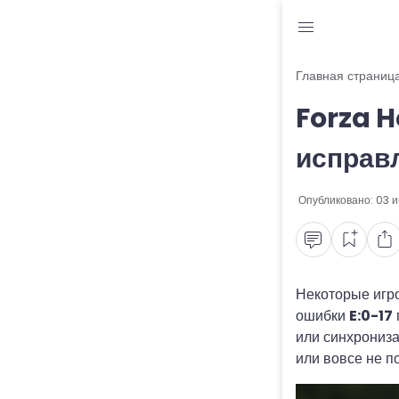
Блог
Главная страниц
Forza H
Читы и коды
исправ
Промокоды
Опубликовано:
03 
Ошибки
Руководства
Roblox
Некоторые игро
ошибки
E:0-17
или синхрониза
или вовсе не п