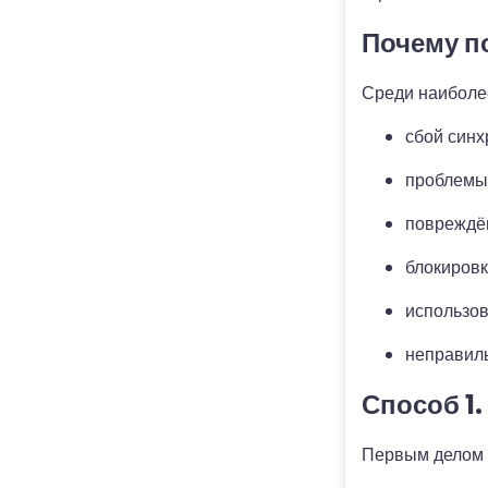
Почему п
Среди наиболе
сбой синх
проблемы 
повреждё
блокировк
использов
неправиль
Способ 1.
Первым делом п