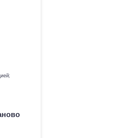
ией;
заново