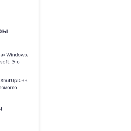
тры
га» Windows,
soft. Это
 ShutUp10++.
помогло
ы