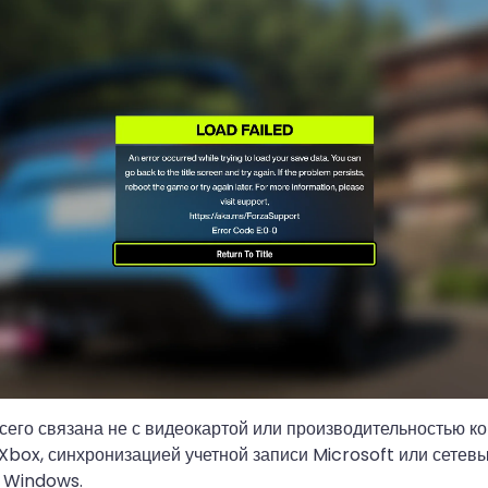
его связана не с видеокартой или производительностью ко
Xbox, синхронизацией учетной записи Microsoft или сетев
 Windows.