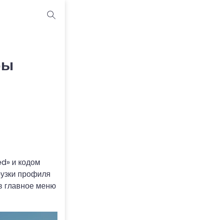
бы
ed» и кодом
рузки профиля
 в главное меню