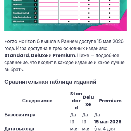
Forza Horizon 6 вышла в Раннем доступе 15 мая 2026
года. Игра доступна в трёх основных изданиях:
Standard
,
Deluxe
и
Premium
. Ниже — подробное
сравнение, что входит в каждое издание и какое лучше
выбрать.
Сравнительная таблица изданий
Stan
Delu
Содержимое
dar
Premium
xe
d
Базовая игра
Да
Да
Да
19 
19 
15 мая 2026
Дата выхода
мая 
мая 
(на 4 дня 