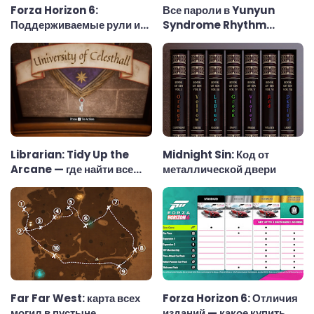
Forza Horizon 6:
Все пароли в Yunyun
Поддерживаемые рули и
Syndrome Rhythm
рулевые колёса
Psychosis
Librarian: Tidy Up the
Midnight Sin: Код от
Arcane — где найти все
металлической двери
ключи
Far Far West: карта всех
Forza Horizon 6: Отличия
могил в пустыне
изданий — какое купить