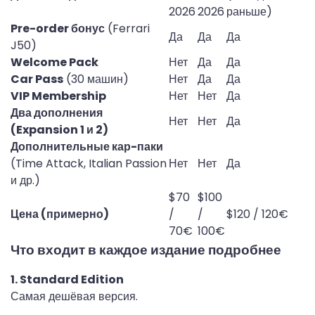
2026
2026
раньше)
Pre-order бонус
 (Ferrari 
Да
Да
Да
J50)
Welcome Pack
Нет
Да
Да
Car Pass
 (30 машин)
Нет
Да
Да
VIP Membership
Нет
Нет
Да
Два дополнения 
Нет
Нет
Да
(Expansion 1 и 2)
Дополнительные кар-паки
(Time Attack, Italian Passion 
Нет
Нет
Да
и др.)
$70 
$100 
Цена (примерно)
/ 
/ 
$120 / 120€
70€
100€
Что входит в каждое издание подробнее
1. Standard Edition
Самая дешёвая версия.