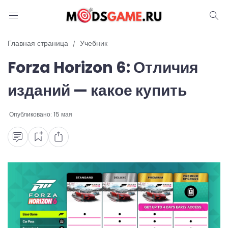
Блог
Главная страница
Учебник
Forza Horizon 6: Отличия
Читы и коды
изданий — какое купить
Промокоды
Опубликовано:
15 мая
Ошибки
Руководства
Roblox