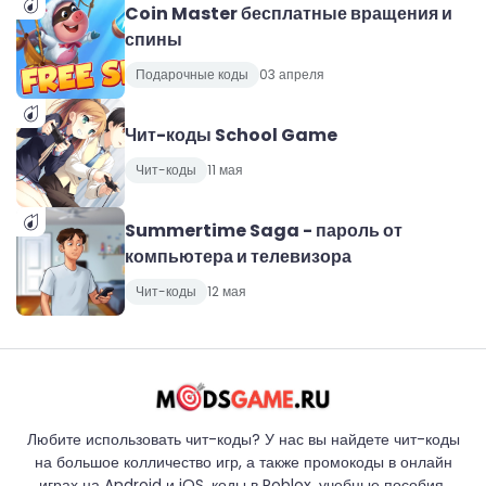
Coin Master бесплатные вращения и
спины
Подарочные коды
03 апреля
Чит-коды School Game
Чит-коды
11 мая
Summertime Saga - пароль от
компьютера и телевизора
Чит-коды
12 мая
Любите использовать чит-коды? У нас вы найдете чит-коды
на большое колличество игр, а также промокоды в онлайн
играх на Android и iOS, коды в Roblox, учебные пособия,