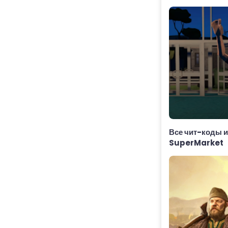
Все чит-коды 
SuperMarket