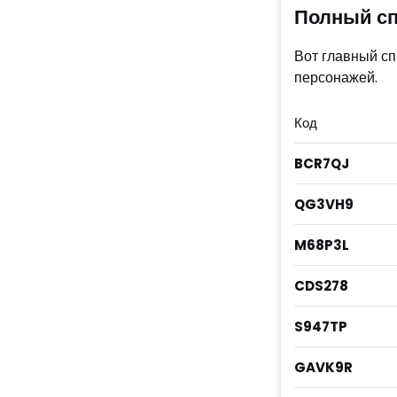
Полный сп
Вот главный сп
персонажей.
Код
BCR7QJ
QG3VH9
M68P3L
CDS278
S947TP
GAVK9R