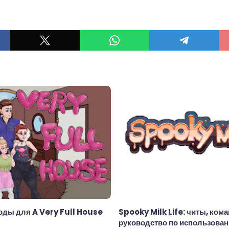
ы
оды для A Very Full House
Spooky Milk Life: читы, ком
руководство по использова