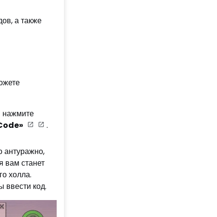
ов, а также
можете
ы нажмите
 Code»
.
о антуражно,
я вам станет
о холла.
ы ввести код
.