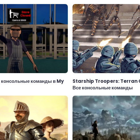
и консольные команды в My
Starship Troopers: Terra
Все консольные команды