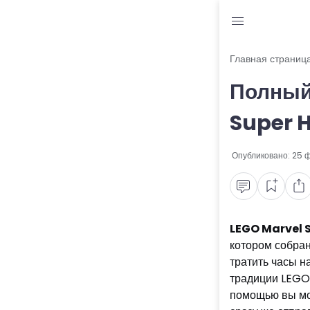
Блог
Главная страниц
Полный
Читы и коды
Super H
Промокоды
Опубликовано:
25 
Ошибки
Руководства
Roblox
LEGO Marvel S
котором собран
тратить часы н
традиции LEGO-
помощью вы мож