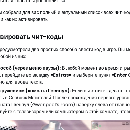
виться спасать Хронополис
.
ы собрали для ва
с полный и актуальный список всех чит-код
 и как их активировать.
тивировать чит-коды
редусмотрели два простых способа ввести код в игре. Вы 
юбой из них:
особ (через меню паузы):
В любой момент во время игр
, перейдите во вкладку
«Extras»
и выберите пункт
«Enter
но для ввода текста.
гружением (комната Гвенпул):
Если вы хотите сделать эт
ь в Особняк Мстителей. После прохождения первого уровн
ната Гвенпул (Gwenpool‘s room) наверху слева от главног
уйте с телевизором или компьютером в этой комнате, чтоб