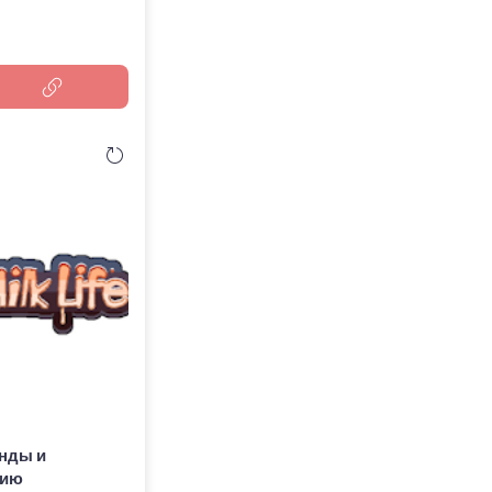
анды и
нию