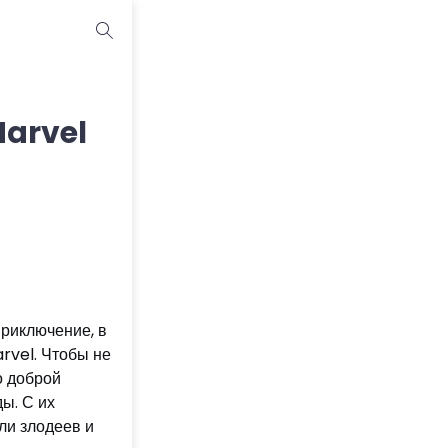
Marvel
риключение, в
rvel. Чтобы не
о доброй
ы. С их
ли злодеев и