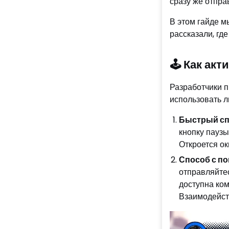
сразу же отпра
В этом гайде м
рассказали, где
🕹️ Как ак
Разработчики п
использовать л
Быстрый сп
кнопку паузы
Откроется ок
Способ с по
отправляйтес
доступна ком
Взаимодейств