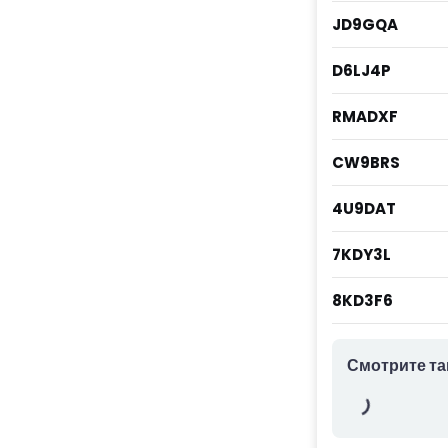
JD9GQA
D6LJ4P
RMADXF
CW9BRS
4U9DAT
7KDY3L
8KD3F6
Смотрите та