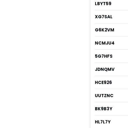
LBYT59
XG7SAL
G6K2VM
NCMJU4
5G7HFS
JDNQMV
HCE926
UUTZNC
BK9B3Y
HL7L7Y