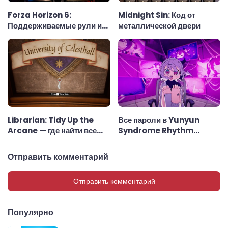
Forza Horizon 6:
Midnight Sin: Код от
Поддерживаемые рули и
металлической двери
рулевые колёса
Librarian: Tidy Up the
Все пароли в Yunyun
Arcane — где найти все
Syndrome Rhythm
ключи
Psychosis
Отправить комментарий
Отправить комментарий
Популярно