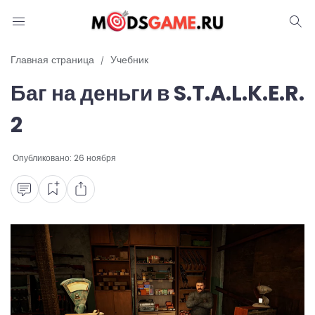
Блог
Главная страница
Учебник
Баг на деньги в S.T.A.L.K.E.R.
Читы и коды
2
Промокоды
Опубликовано:
26 ноября
Ошибки
Руководства
Roblox