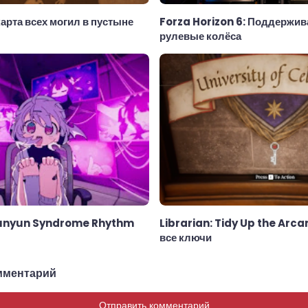
арта всех могил в пустыне
Forza Horizon 6: Поддержив
рулевые колёса
Yunyun Syndrome Rhythm
Librarian: Tidy Up the Arca
все ключи
мментарий
Отправить комментарий