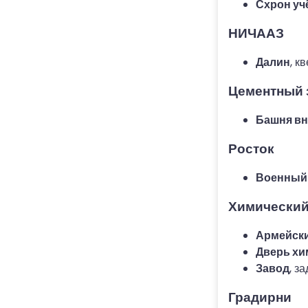
Схрон уч
НИЧААЗ
Далин
, к
Цементный 
Башня вн
Росток
Военный
Химический
Армейски
Дверь хи
Завод
, з
Градирни