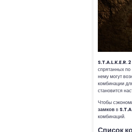
S.T.A.L.K.E.R. 2
спрятанных по 
нему могут воз
комбинации для
становится нас
Чтобы сэконом
замков
в
S.T.A.
комбинаций.
Список к