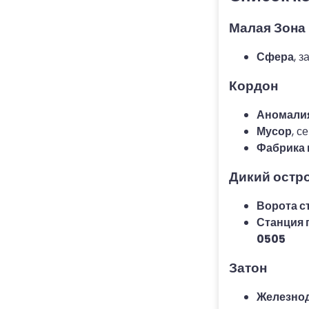
Малая Зона
Сфера
, 
Кордон
Аномалия
Мусор
, с
Фабрика 
Дикий остр
Ворота с
Станция 
0505
Затон
Железнод