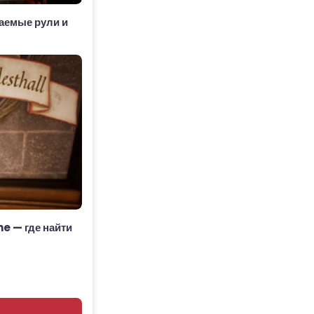
аемые рули и
ne — где найти