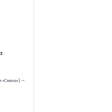
3
(и «Смена») —