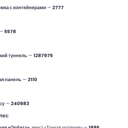
мка с контейнерами
—
2777
—
5578
кий туннель
—
1287975
я панель
—
2110
су
—
240983
лес
нция «Орбита»
, квест «Тонкая материя» —
1995