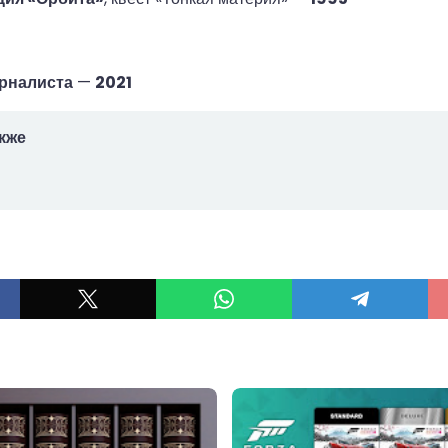
рналиста
—
2021
кже
ы