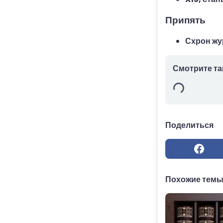
Припять
Схрон жу
Смотрите та
Поделиться
Похожие тем