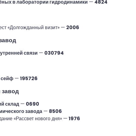
ёных в лаборатории гидродинамики
—
4824
вест «Долгожданный визит» —
2006
завод
утренней связи
—
030794
 сейф
—
195726
 завод
й склад
—
0690
мического завода
—
8506
адание «Рассвет нового дня» —
1976