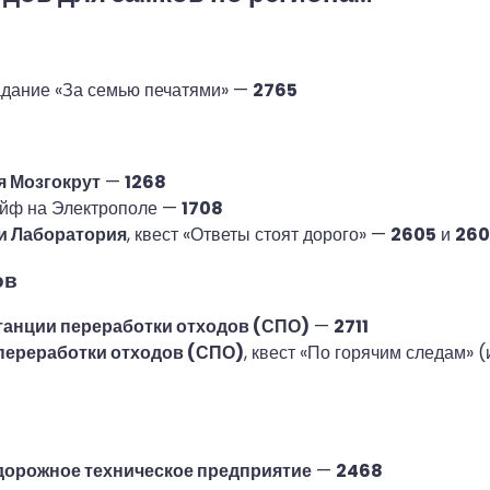
задание «За семью печатями» —
2765
 Мозгокрут
—
1268
ейф на Электрополе —
1708
и Лаборатория
, квест «Ответы стоят дорого» —
2605
и
260
ов
танции переработки отходов (СПО)
—
2711
переработки отходов (СПО)
, квест «По горячим следам» 
орожное техническое предприятие
—
2468