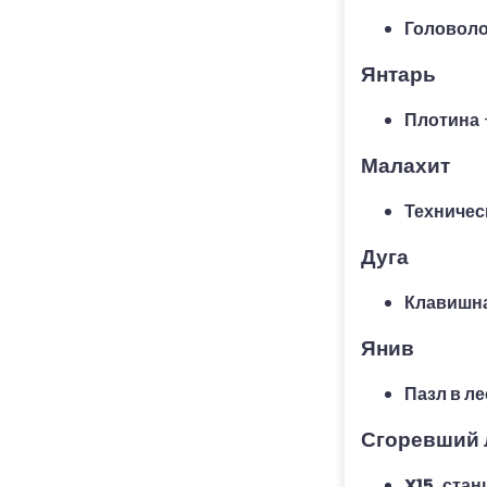
Головоло
Янтарь
Плотина
Малахит
Техничес
Дуга
Клавишна
Янив
Пазл в ле
Сгоревший 
X15, ста