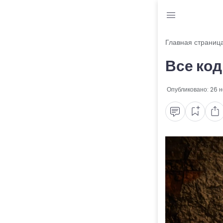
Блог
Главная страниц
Все код
Читы и коды
Промокоды
Опубликовано:
26 
Ошибки
Руководства
Roblox