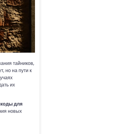
ания тайников,
, но на пути к
лучаях
дать их
 коды для
ния новых