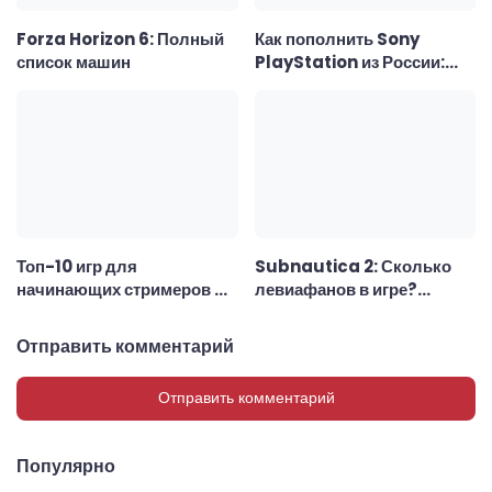
Forza Horizon 6: Полный
Как пополнить Sony
список машин
PlayStation из России:
удобный способ
Топ-10 игр для
Subnautica 2: Сколько
начинающих стримеров —
левиафанов в игре?
лучшие игры для Twitch
Полный список
Отправить комментарий
Отправить комментарий
Популярно