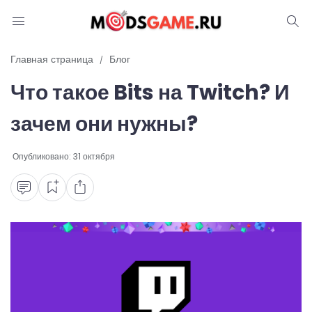
Блог
Главная страница
Блог
Что такое Bits на Twitch? И
Читы и коды
зачем они нужны?
Промокоды
Опубликовано:
31 октября
Ошибки
Руководства
Roblox