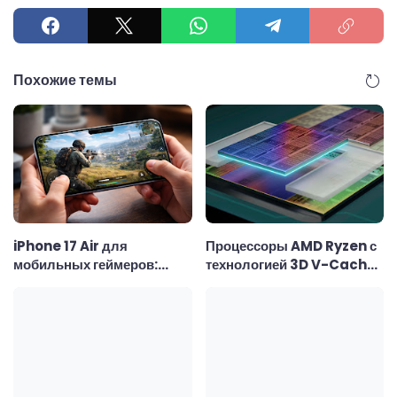
Похожие темы
iPhone 17 Air для
Процессоры AMD Ryzen с
мобильных геймеров:
технологией 3D V-Cache:
тонкий корпус, скромный
почему они считаются
аккумулятор и реальные
лучшими для игр
возможности в играх