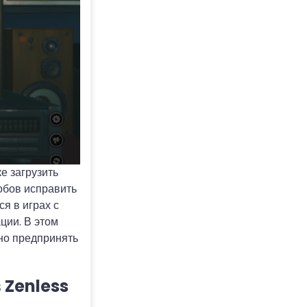
ке загрузить
собов исправить
я в играх с
ции. В этом
но предпринять
 Zenless