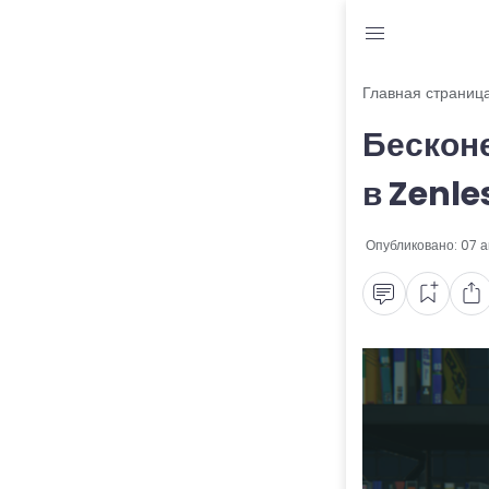
Блог
Главная страниц
Бесконе
Читы и коды
в Zenle
Промокоды
Опубликовано:
07 а
Ошибки
Руководства
Roblox