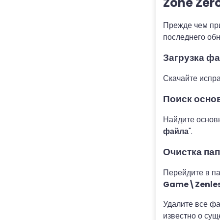
Zone Zer
Прежде чем при
последнего обн
Загрузка ф
Скачайте испр
Поиск осно
Найдите основн
файла
".
Очистка пап
Перейдите в па
Game\Zenles
Удалите все фа
известно о сущ