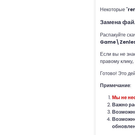
Некоторые "
re
Замена фай
Распакуйте ска
Game\Zenles
Если вы не зна
правому клику, 
Готово! Это де
Примечание
:
Мы не не
Важно р
Возможны
Возможно
обновлен