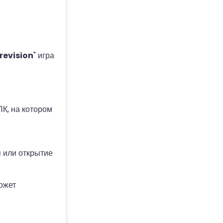
revision
" игра
К, на котором
п или открытие
может