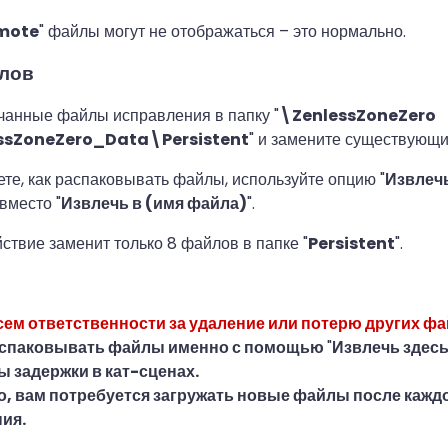
mote
" файлы могут не отображаться – это нормально.
лов
чанные файлы исправления в папку "
\ZenlessZoneZero
sZoneZero_Data\Persistent
" и замените существующ
ете, как распаковывать файлы, используйте опцию "
Извлечь
вместо "
Извлечь в (имя файла)
".
йствие заменит только 8 файлов в папке "
Persistent
".
сем ответственности за удаление или потерю других фа
аспаковывать файлы именно с помощью
"
Извлечь здес
 задержки в кат-сценах.
, вам потребуется загружать новые файлы после кажд
ия.