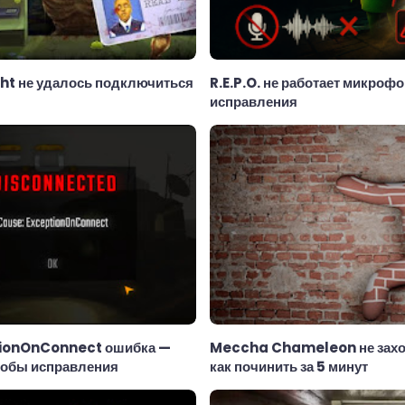
ght не удалось подключиться
R.E.P.O. не работает микроф
исправления
ptionOnConnect ошибка —
Meccha Chameleon не заход
собы исправления
как починить за 5 минут