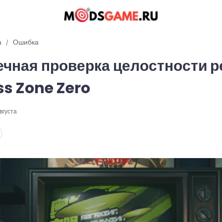
а
Ошибка
чная проверка целостности р
ss Zone Zero
вгуста