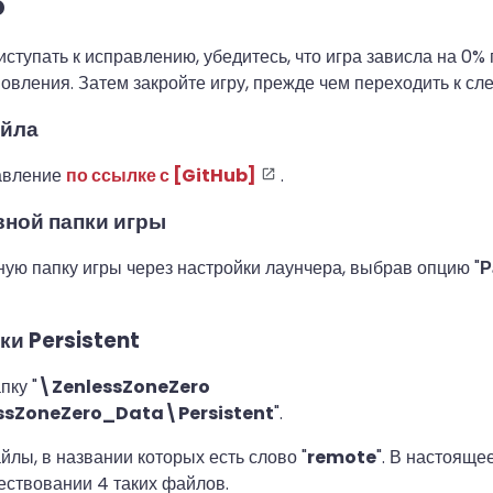
o
ступать к исправлению, убедитесь, что игра зависла на 0%
овления. Затем закройте игру, прежде чем переходить к с
айла
авление
по ссылке с [GitHub]
.
вной папки игры
ую папку игры через настройки лаунчера, выбрав опцию "
Р
ки Persistent
пку "
\ZenlessZoneZero
sZoneZero_Data\Persistent
".
йлы, в названии которых есть слово "
remote
". В настояще
ествовании 4 таких файлов.