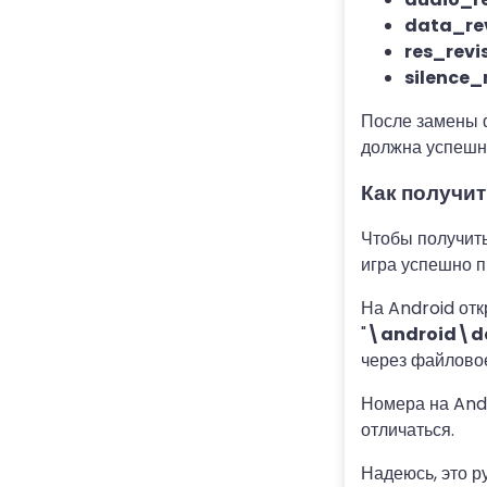
data_rev
res_revi
silence_
После замены 
должна успешно
Как получи
Чтобы получить
игра успешно п
На Android от
"
\android\da
через файлово
Номера на Andr
отличаться.
Надеюсь, это р