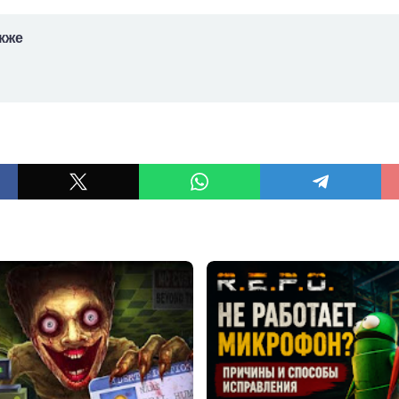
кже
ы