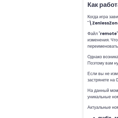
Как рабо
Когда игра зав
"
\ZenlessZon
Файл "
remote
изменения. Что
переименовать
Однако возника
Поэтому вам ну
Если вы не изм
застрянете на 
На данный моме
уникальные ном
Актуальные ном
audio_re