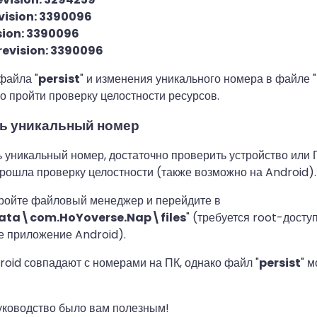
ision: 3390096
sion: 3390096
revision: 3390096
файла "
persist
" и изменения уникального номера в файле "
 пройти проверку целостности ресурсов.
ть уникальный номер
 уникальный номер, достаточно проверить устройство или П
рошла проверку целостности (также возможно на Android).
кройте файловый менеджер и перейдите в
ta\com.HoYoverse.Nap\files
" (требуется root-досту
е приложение Android).
oid совпадают с номерами на ПК, однако файл "
persist
" 
уководство было вам полезным!