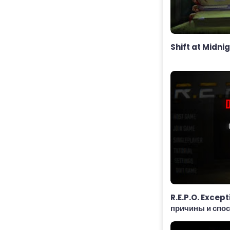
Shift at Midni
R.E.P.O. Exce
причины и спо