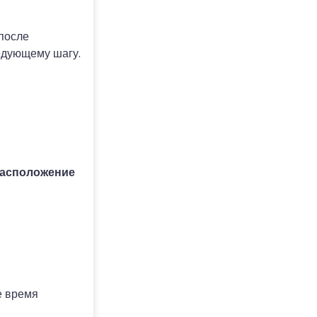
 после
ледующему шагу.
асположение
е время