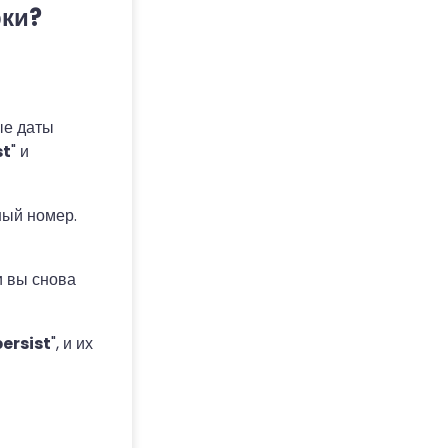
рки?
ные даты
st
" и
ный номер.
 и вы снова
ersist
", и их