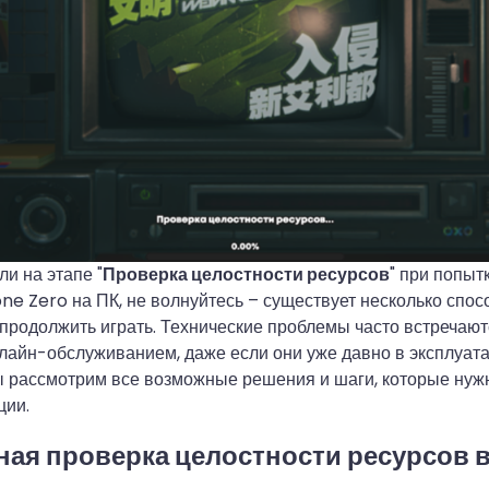
ли на этапе "
Проверка целостности ресурсов
" при попыт
one Zero на ПК, не волнуйтесь – существует несколько спо
 продолжить играть. Технические проблемы часто встречаютс
айн-обслуживанием, даже если они уже давно в эксплуата
ы рассмотрим все возможные решения и шаги, которые нуж
ции.
ная проверка целостности ресурсов в