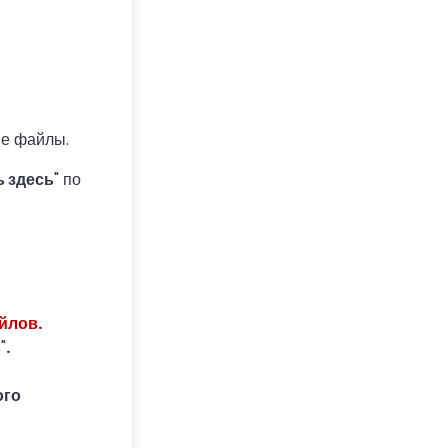
ие файлы.
 здесь
" по
йлов.
ь
"
.
ого