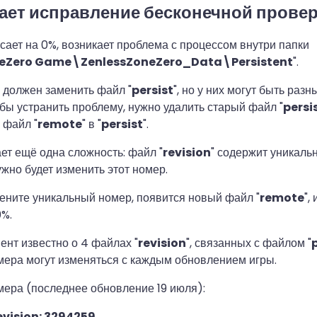
тает исправление бесконечной прове
исает на 0%, возникает проблема с процессом внутри папки
eZero Game\ZenlessZoneZero_Data\Persistent
".
" должен заменить файл "
persist
", но у них могут быть раз
бы устранить проблему, нужно удалить старый файл "
persi
 файл "
remote
" в "
persist
".
ет ещё одна сложность: файл "
revision
" содержит уникаль
жно будет изменить этот номер.
ените уникальный номер, появится новый файл "
remote
",
0%.
нт известно о 4 файлах "
revision
", связанных с файлом "
p
ера могут изменяться с каждым обновлением игры.
ера (последнее обновление 19 июля):
vision: 3294259