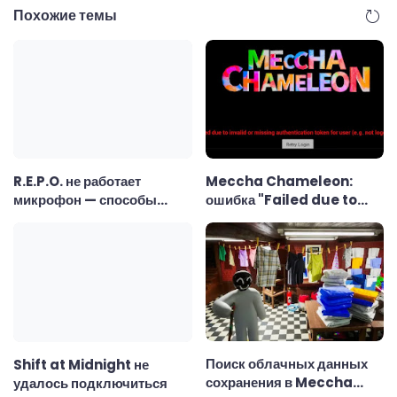
Похожие темы
Meccha Chameleon:
R.E.P.O. не работает
ошибка "Failed due to
микрофон — способы
invalid or missing
исправления
authentication token" —
как исправить
Поиск облачных данных
Shift at Midnight не
сохранения в Meccha
удалось подключиться