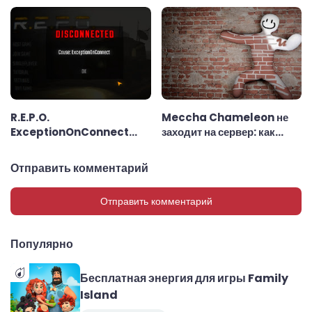
Chameleon: как
исправить ошибку Cloud
Save Error
R.E.P.O.
Meccha Chameleon не
ExceptionOnConnect
заходит на сервер: как
ошибка — причины и
починить за 5 минут
способы исправления
Отправить комментарий
Отправить комментарий
Популярно
Бесплатная энергия для игры Family
Island