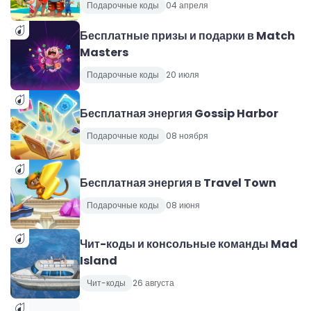
Подарочные коды
04 апреля
Бесплатные призы и подарки в Match
Masters
Подарочные коды
20 июля
Бесплатная энергия Gossip Harbor
Подарочные коды
08 ноября
Бесплатная энергия в Travel Town
Подарочные коды
08 июня
Чит-коды и консольные команды Mad
Island
Чит-коды
26 августа