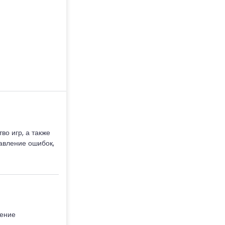
о игр, а также
равление ошибок,
шение