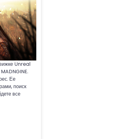
вижке Unreal
й MADNGINE.
рес. Ее
рами, поиск
йдете все