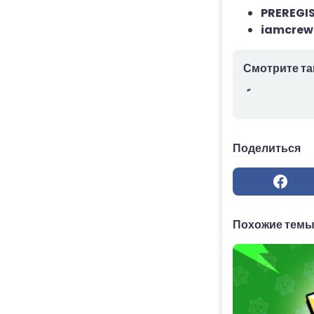
PREREGI
iamcrew
Смотрите та
Поделиться
Похожие тем