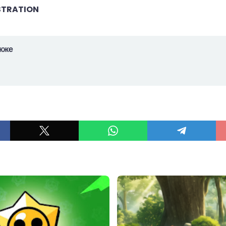
STRATION
кже
ы