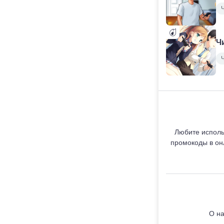
Ч
Любите исполь
промокоды в онл
О на