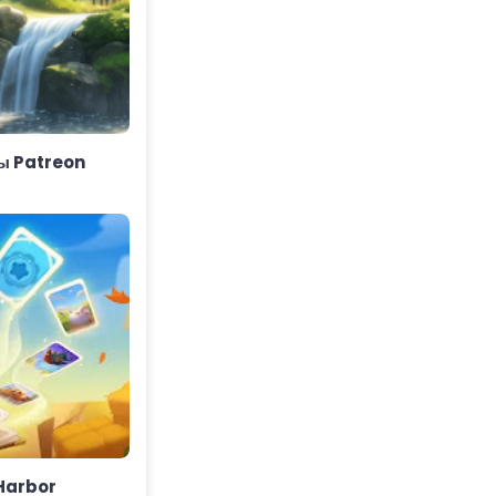
ы Patreon
 Harbor