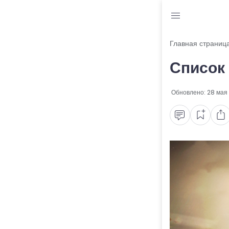
Блог
Главная страниц
Список
Читы и коды
Промокоды
Обновлено:
28 мая
Ошибки
Руководства
Roblox