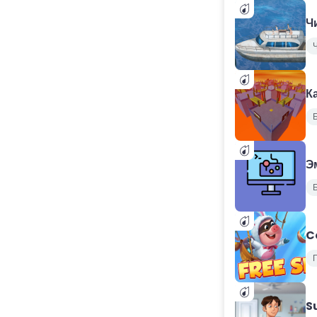
Ч
К
Б
Э
Б
C
S