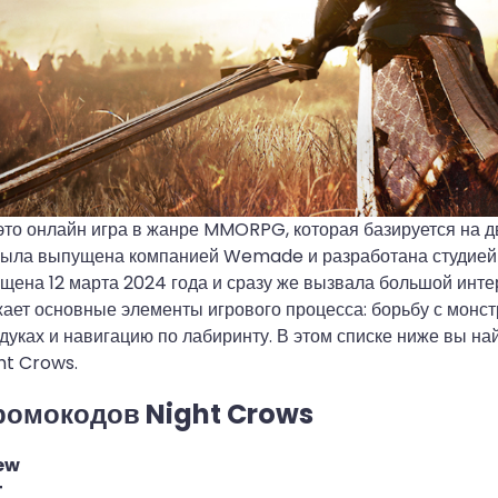
это онлайн игра в жанре MMORPG, которая базируется на д
 была выпущена компанией Wemade и разработана студие
щена 12 марта 2024 года и сразу же вызвала большой инте
ает основные элементы игрового процесса: борьбу с монст
дуках и навигацию по лабиринту. В этом списке ниже вы на
ht Crows.
ромокодов Night Crows
ew
T