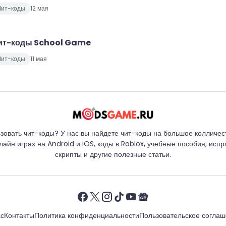
Чит-коды
12 мая
ит-коды School Game
Чит-коды
11 мая
зовать чит-коды? У нас вы найдете чит-коды на большое колличеств
айн играх на Android и iOS, коды в Roblox, учебные пособия, исп
скрипты и другие полезные статьи.
с
Контакты
Политика конфиденциальности
Пользовательское согла