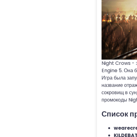
Night Crows - 
Engine 5. Она
Игра была запу
название отраж
сокровищ в сун
промокоды Nig
Список п
wearecr
KILDEBA