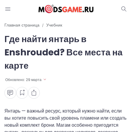
Блог
Главная страница
Учебник
Где найти янтарь в
Читы и коды
Enshrouded? Все места на
Промокоды
карте
Ошибки
Обновлено:
29 марта
Руководства
Roblox
Янтарь — важный ресурс, который нужно найти, если
вы хотите повысить свой уровень пламени или создать
новый комплект брони. Магам особенно пригодится