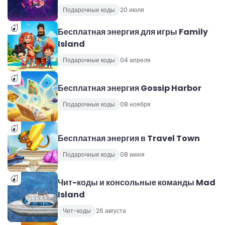
Подарочные коды
20 июля
Бесплатная энергия для игры Family
Island
Подарочные коды
04 апреля
Бесплатная энергия Gossip Harbor
Подарочные коды
08 ноября
Бесплатная энергия в Travel Town
Подарочные коды
08 июня
Чит-коды и консольные команды Mad
Island
Чит-коды
26 августа