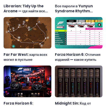
Librarian: Tidy Up the
Все пароли в Yunyun
Arcane — где найти все
Syndrome Rhythm
ключи
Psychosis
Far Far West: карта всех
Forza Horizon 6: Отличия
могил в пустыне
изданий — какое купить
Forza Horizon 6:
Midnight Sin: Код от