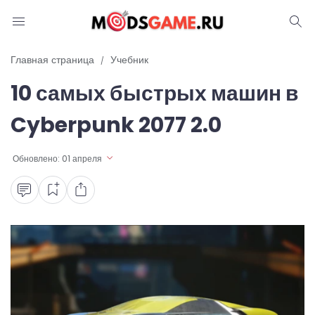
Блог
Главная страница
Учебник
10 самых быстрых машин в
Читы и коды
Cyberpunk 2077 2.0
Промокоды
Обновлено:
01 апреля
Ошибки
Руководства
Roblox