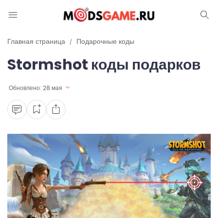
Блог
Главная страница
Подарочные коды
Stormshot коды подарков
Читы и коды
Промокоды
Обновлено:
28 мая
Ошибки
Руководства
Roblox