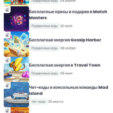
Подарочные коды
04 апреля
Бесплатные призы и подарки в Match
Masters
Подарочные коды
20 июля
Бесплатная энергия Gossip Harbor
Подарочные коды
08 ноября
Бесплатная энергия в Travel Town
Подарочные коды
08 июня
Чит-коды и консольные команды Mad
Island
Чит-коды
26 августа