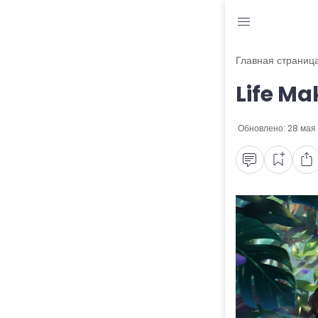
Блог
Главная страниц
Life Ma
Читы и коды
Промокоды
Обновлено:
28 мая
Ошибки
Руководства
Roblox