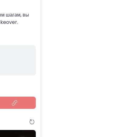
ым шагам, вы
akeover.
и