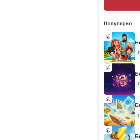
Популярно
Б
Б
Б
Б