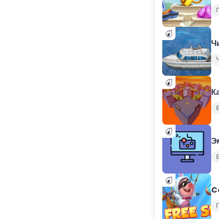
Ч
К
Б
Э
Б
C