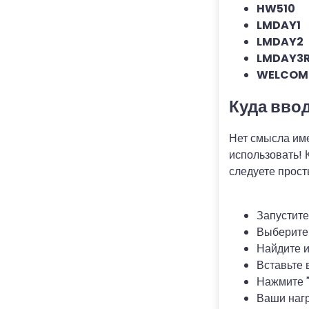
HW510
LMDAY1
LMDAY2
LMDAY3
WELCOM
Куда вво
Нет смысла име
использовать! 
следуете прост
Запустите
Выберите 
Найдите и
Вставьте 
Нажмите "
Ваши нагр