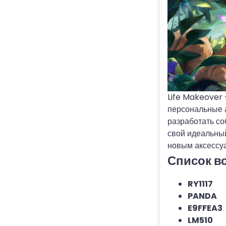
Life Makeover 
персональные 
разработать со
свой идеальный
новым аксессу
Список вс
RY1117
PANDA
E9FFEA3
LM510