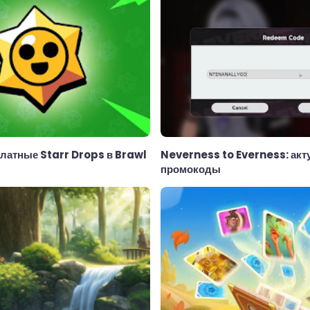
латные Starr Drops в Brawl
Neverness to Everness: ак
промокоды