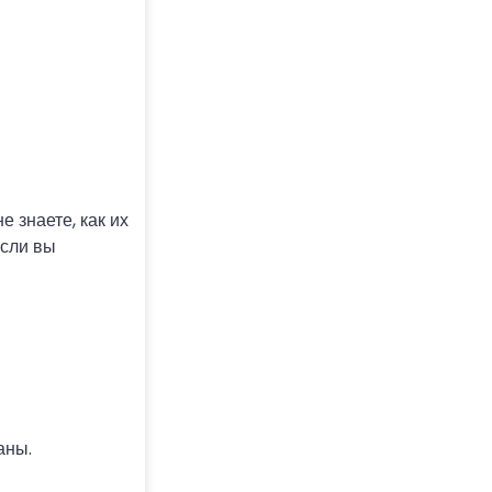
 знаете, как их
если вы
аны.