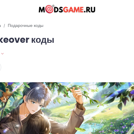
а
Подарочные коды
keover коды