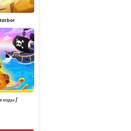
 Harbor
е коды /