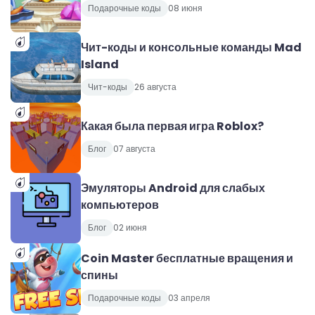
Подарочные коды
08 июня
Чит-коды и консольные команды Mad
Island
Чит-коды
26 августа
Какая была первая игра Roblox?
Блог
07 августа
Эмуляторы Android для слабых
компьютеров
Блог
02 июня
Coin Master бесплатные вращения и
спины
Подарочные коды
03 апреля