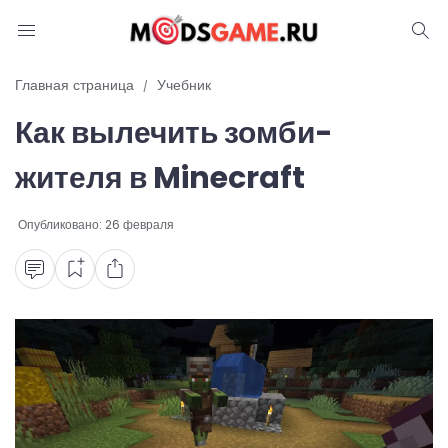
Блог
Главная страница
Учебник
Как вылечить зомби-
Читы и коды
жителя в Minecraft
Промокоды
Опубликовано:
26 февраля
Ошибки
Руководства
Roblox