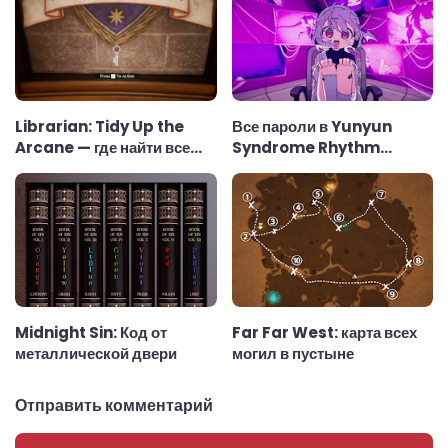
Librarian: Tidy Up the
Все пароли в Yunyun
Arcane — где найти все
Syndrome Rhythm
ключи
Psychosis
Midnight Sin: Код от
Far Far West: карта всех
металлической двери
могил в пустыне
Отправить комментарий