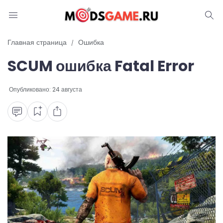
Блог
Главная страница
Ошибка
SCUM ошибка Fatal Error
Читы и коды
Промокоды
Опубликовано:
24 августа
Ошибки
Руководства
Roblox