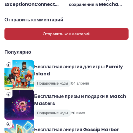
ExceptionOnConnect
сохранения в Meccha
ошибка — причины и
Chameleon: как
способы исправления
исправить ошибку Cloud
Отправить комментарий
Save Error
Отправить комментарий
Популярно
Бесплатная энергия для игры Family
Island
Подарочные коды
04 апреля
Бесплатные призы и подарки в Match
Masters
Подарочные коды
20 июля
Бесплатная энергия Gossip Harbor