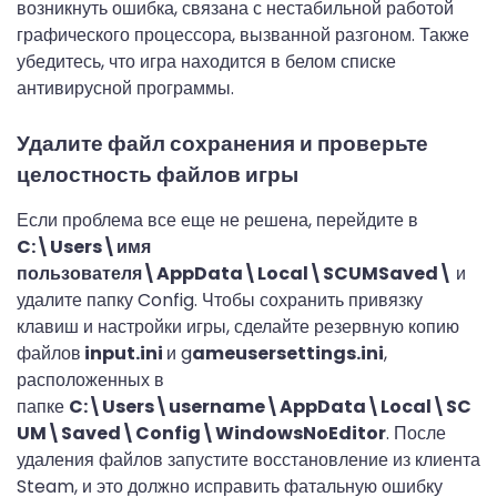
возникнуть ошибка, связана с нестабильной работой
графического процессора, вызванной разгоном. Также
убедитесь, что игра находится в белом списке
антивирусной программы.
Удалите файл сохранения и проверьте
целостность файлов игры
Если проблема все еще не решена, перейдите в
C:\Users\имя
пользователя\AppData\Local\SCUM
Saved\
и
удалите папку Config. Чтобы сохранить привязку
клавиш и настройки игры, сделайте резервную копию
файлов
input.ini
и g
ameusersettings.ini
,
расположенных в
папке
C:\Users\username\AppData\Local\SC
UM\Saved\Config\WindowsNoEditor
. После
удаления файлов запустите восстановление из клиента
Steam, и это должно исправить фатальную ошибку