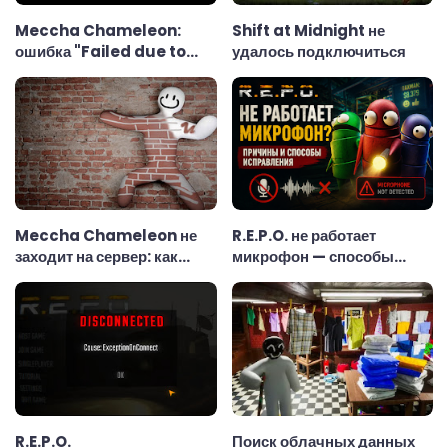
Meccha Chameleon:
Shift at Midnight не
ошибка "Failed due to
удалось подключиться
invalid or missing
authentication token" —
как исправить
Meccha Chameleon не
R.E.P.O. не работает
заходит на сервер: как
микрофон — способы
починить за 5 минут
исправления
R.E.P.O.
Поиск облачных данных