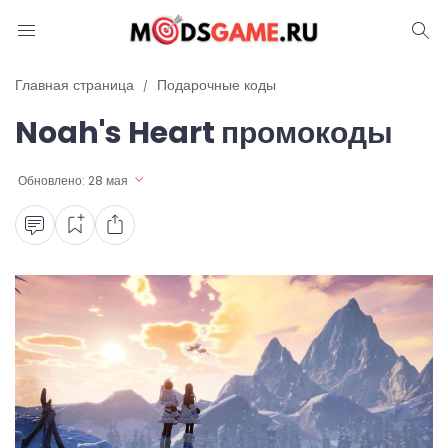
Блог
Главная страница
Подарочные коды
Noah's Heart промокоды
Читы и коды
Промокоды
Обновлено:
28 мая
Ошибки
Руководства
Roblox