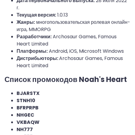
Дата первоначального выпуска:
28 июля 2022
г.
Текущая версия:
1.0.13
Жанры:
многопользовательская ролевая онлайн-
игра, MMORPG
Разработчики:
Archosaur Games, Famous
Heart Limited
Платформы:
Android, iOS, Microsoft Windows
Дистрибьюторы:
Archosaur Games, Famous
Heart Limited
Список промокодов Noah's Heart
BJARSTX
STNH10
BFRPRPB
NHGEC
VKBAQW
NH777