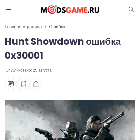
Блог
Главная страница
Ошибка
Hunt Showdown ошибка
Читы и коды
0x30001
Промокоды
Опубликовано:
25 августа
Ошибки
Руководства
Roblox