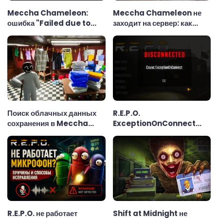
Meccha Chameleon:
Meccha Chameleon не
ошибка "Failed due to
заходит на сервер: как
invalid or missing
починить за 5 минут
authentication token" —
как исправить
Поиск облачных данных
R.E.P.O.
сохранения в Meccha
ExceptionOnConnect
Chameleon: как
ошибка — причины и
исправить ошибку Cloud
способы исправления
Save Error
R.E.P.O. не работает
Shift at Midnight не