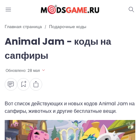
Блог
Главная страница
Подарочные коды
Animal Jam - коды на
Читы и коды
сапфиры
Промокоды
Обновлено:
28 мая
Ошибки
Руководства
Roblox
Вот список действующих и новых кодов Animal Jam на
сапфиры, животных и другие бесплатные вещи.