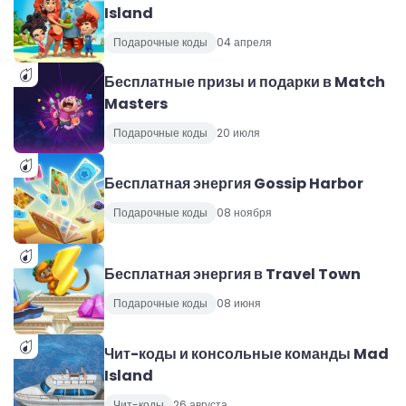
Island
Подарочные коды
04 апреля
Бесплатные призы и подарки в Match
Masters
Подарочные коды
20 июля
Бесплатная энергия Gossip Harbor
Подарочные коды
08 ноября
Бесплатная энергия в Travel Town
Подарочные коды
08 июня
Чит-коды и консольные команды Mad
Island
Чит-коды
26 августа