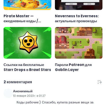
Pirate Master —
Neverness to Everness:
ежедневные коды /
актуальные промокоды
ссылки
Ссылки на бесплатные
Пароли Patreon для
Starr Drops в Brawl Stars
Goblin Layer
2 комментария
Анонимный
10 января 2023 г. в 01:27
Коды рабочие:) Спасибо, купила разные вещи за