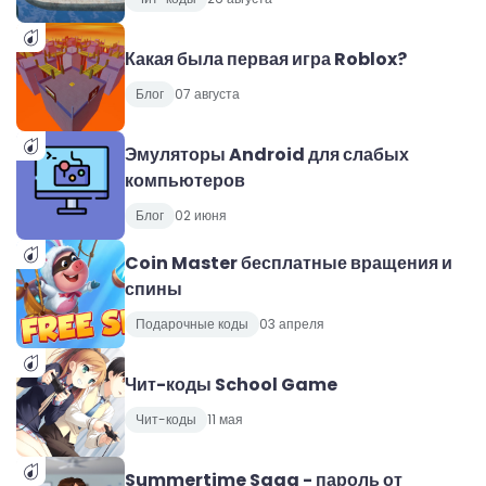
Какая была первая игра Roblox?
Блог
07 августа
Эмуляторы Android для слабых
компьютеров
Блог
02 июня
Coin Master бесплатные вращения и
спины
Подарочные коды
03 апреля
Чит-коды School Game
Чит-коды
11 мая
Summertime Saga - пароль от