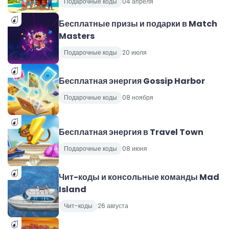
Подарочные коды
04 апреля
Бесплатные призы и подарки в Match
Masters
Подарочные коды
20 июля
Бесплатная энергия Gossip Harbor
Подарочные коды
08 ноября
Бесплатная энергия в Travel Town
Подарочные коды
08 июня
Чит-коды и консольные команды Mad
Island
Чит-коды
26 августа