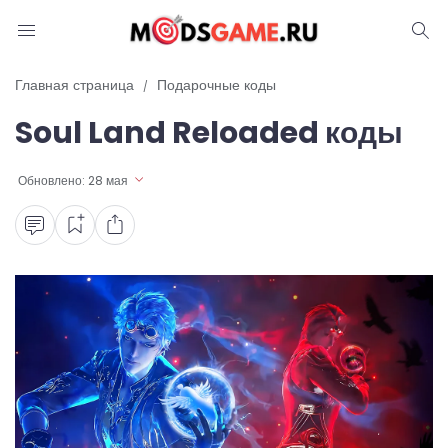
Блог
Главная страница
Подарочные коды
Soul Land Reloaded коды
Читы и коды
Промокоды
Обновлено:
28 мая
Ошибки
Руководства
Roblox