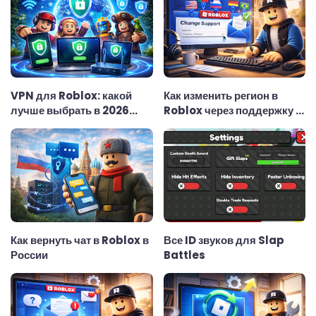
VPN для Roblox: какой
Как изменить регион в
лучше выбрать в 2026
Roblox через поддержку —
году — полный гид
актуальная инструкция
Как вернуть чат в Roblox в
Все ID звуков для Slap
России
Battles