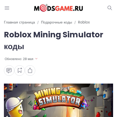
Блог
Главная страница
Подарочные коды
Roblox
Roblox Mining Simulator
Читы и коды
коды
Промокоды
Обновлено:
28 мая
Ошибки
Руководства
Roblox