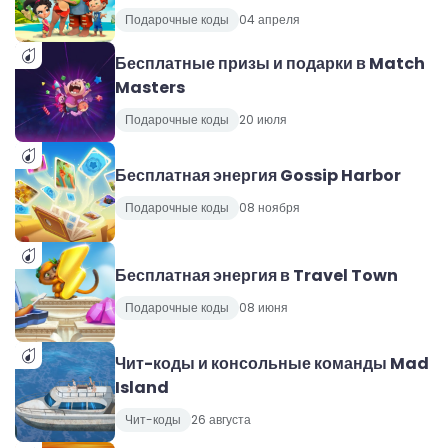
Подарочные коды
04 апреля
Бесплатные призы и подарки в Match
Masters
Подарочные коды
20 июля
Бесплатная энергия Gossip Harbor
Подарочные коды
08 ноября
Бесплатная энергия в Travel Town
Подарочные коды
08 июня
Чит-коды и консольные команды Mad
Island
Чит-коды
26 августа