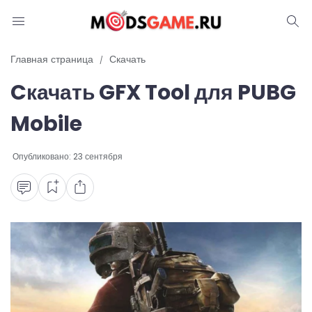
Блог
Главная страница
Скачать
Cкачать GFX Tool для PUBG
Читы и коды
Mobile
Промокоды
Опубликовано:
23 сентября
Ошибки
Руководства
Roblox