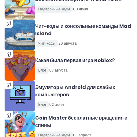
Подарочные коды
08 июня
Чит-коды и консольные команды Mad
Island
Чит-коды
26 августа
Какая была первая игра Roblox?
Блог
07 августа
Эмуляторы Android для слабых
компьютеров
Блог
02 июня
Coin Master бесплатные вращения и
спины
Подарочные коды
03 апреля