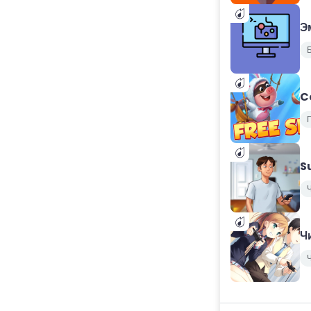
Э
Б
C
S
Ч