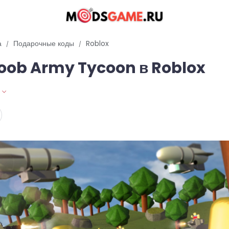
а
Подарочные коды
Roblox
oob Army Tycoon в Roblox