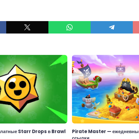
ы
латные Starr Drops в Brawl
Pirate Master — ежедневны
ссылки