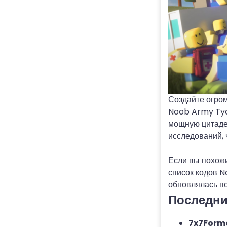
Создайте огром
Noob Army Tyco
мощную цитадел
исследований, 
Если вы похожи
список кодов N
обновлялась по
Последни
7x7Form