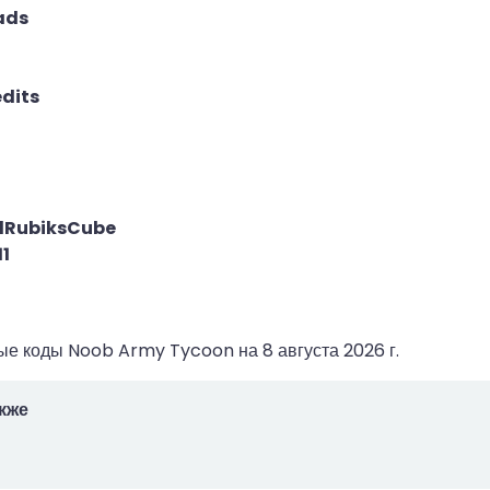
ads
edits
dRubiksCube
1
ные коды Noob Army Tycoon на
8 августа 2026 г.
кже