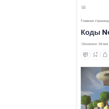
Блог
Главная страниц
Коды N
Читы и коды
Промокоды
Обновлено:
28 мая
Ошибки
Руководства
Roblox