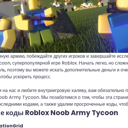
ную армию, побеждайте других игроков и завершайте иссл
on, суперпопулярной игре Roblox. Начать легко, но сложн
ь, поэтому вы можете искать дополнительные деньги и очк
чтобы ускорить процесс.
 на нас и любите внутриигровую халяву, вам обязательно 
oob Army Tycoon. Мы позаботимся о том, чтобы эта страни
следними кодами, а также удалим просроченные коды, что
е коды Roblox Noob Army Tycoon
ationGrid