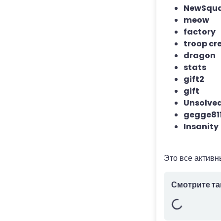
NewSqu
meow
factory
troop cr
dragon
stats
gift2
gift
Unsolve
gegge811
Insanity
Это все актив
Смотрите та