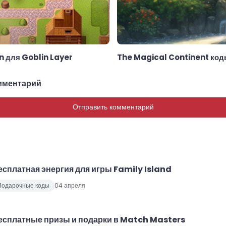
n для Goblin Layer
The Magical Continent код
мментарий
Отправить комментарий
есплатная энергия для игры Family Island
Подарочные коды
04 апреля
есплатные призы и подарки в Match Masters