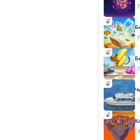
Б
Б
Ч
К
Б