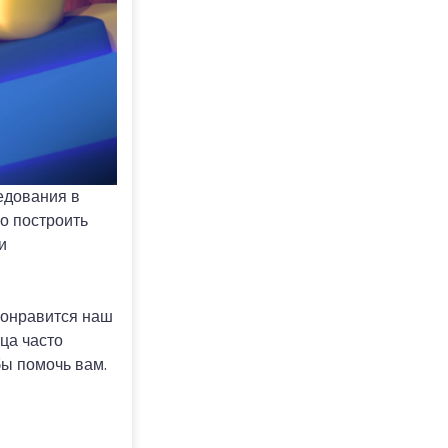
едования в
о построить
и
понравится наш
ца часто
бы помочь вам.