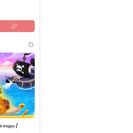
е коды /