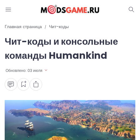
Блог
Главная страница
Чит-коды
Чит-коды и консольные
Читы и коды
команды Humankind
Промокоды
Обновлено:
03 июля
Ошибки
Руководства
Roblox