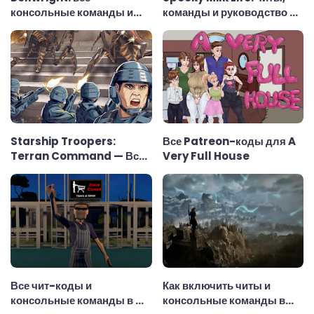
консольные команды и
команды и руководство по
чит-коды
использованию
Starship Troopers:
Все Patreon-коды для A
Terran Command — Все
Very Full House
консольные команды
Все чит-коды и
Как включить читы и
консольные команды в My
консольные команды в