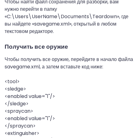
Чтобы найти файл сохранения для разборки, вам
нужно перейти в папку
«C:\Users\UserName\Documents\Teardown», где
вы найдете «savegame.xml», открытый в любом
текстовом редакторе.
Получить все оружие
Чтобы получить все оружие, перейдите в начало файла
savegame.xml, а затем вставьте код ниже:
<tool>
<sledge>
<enabled value="1"/>
</sledge>
<spraycan>
<enabled value="1"/>
</spraycan>
<extinguisher>