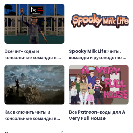
чит-коды
консольные команды
Все чит-коды и
Spooky Milk Life: читы,
консольные команды в My
команды и руководство по
SuperMarket
использованию
Как включить читы и
Все Patreon-коды для A
консольные команды в
Very Full House
Gothic 1 Remake