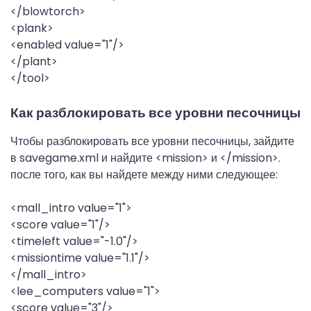
</blowtorch>
<plank>
<enabled value="1"/>
</plant>
</tool>
Как разблокировать все уровни песочницы
Чтобы разблокировать все уровни песочницы, зайдите
в savegame.xml и найдите <mission> и </mission>.
после того, как вы найдете между ними следующее:
<mall_intro value="1">
<score value="1"/>
<timeleft value="-1.0"/>
<missiontime value="1.1"/>
</mall_intro>
<lee_computers value="1">
<score value="3"/>