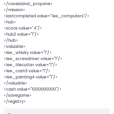
</caveisland_propane>
</mission>
<lastcompleted value="lee_computers"/>
<hub>
<score value="4"/>
<hub2 value="1"/>
</hub>
<valuable>
<lee_whisky value="1"/>
<lee_screwdriver value="1"/>
<lee_tilecutter value="1"/>
<lee_cash3 value="1"/>
<lee_painting4 value="1"/>
</valuable>
<cash value="1000000000"/>
</savegame>
</registry>