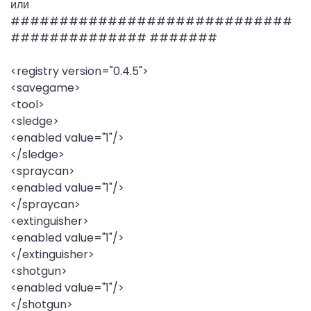
или
#############################
############## #######
<registry version="0.4.5">
<savegame>
<tool>
<sledge>
<enabled value="1"/>
</sledge>
<spraycan>
<enabled value="1"/>
</spraycan>
<extinguisher>
<enabled value="1"/>
</extinguisher>
<shotgun>
<enabled value="1"/>
</shotgun>