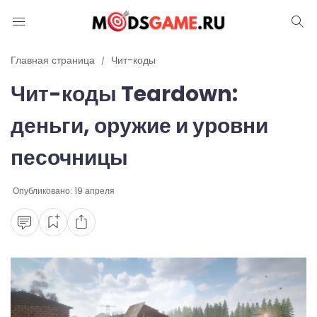
Блог
Главная страница
Чит-коды
Чит-коды Teardown:
Читы и коды
деньги, оружие и уровни
Промокоды
песочницы
Ошибки
Опубликовано:
19 апреля
Руководства
Roblox