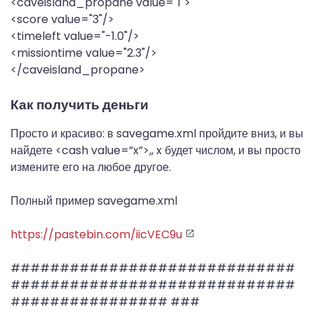
<caveisland_propane value="1">
<score value="3"/>
<timeleft value="-1.0"/>
<missiontime value="2.3"/>
</caveisland_propane>
Как получить деньги
Просто и красиво: в savegame.xml пройдите вниз, и вы
найдете <cash value=”x”>,, x будет числом, и вы просто
измените его на любое другое.
Полный пример savegame.xml
https://pastebin.com/iicVEC9u
#############################
#############################
################ ###