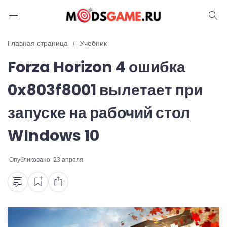
Блог
Главная страница
Учебник
Forza Horizon 4 ошибка
Читы и коды
0x803f8001 вылетает при
Промокоды
запуске на рабочий стол
Ошибки
WIndows 10
Руководства
Опубликовано:
23 апреля
Roblox