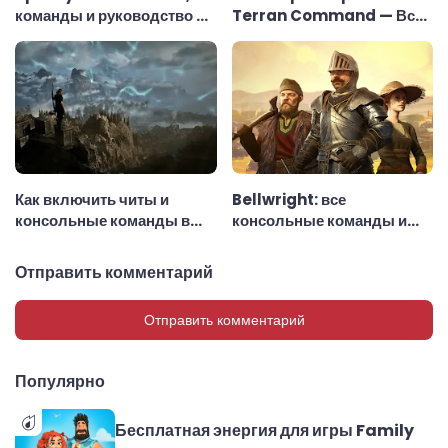
команды и руководство по
Terran Command — Все
использованию
консольные команды
Как включить читы и
Bellwright: все
консольные команды в
консольные команды и
Gothic 1 Remake
чит-коды
Отправить комментарий
Отправить комментарий
Популярно
Бесплатная энергия для игры Family