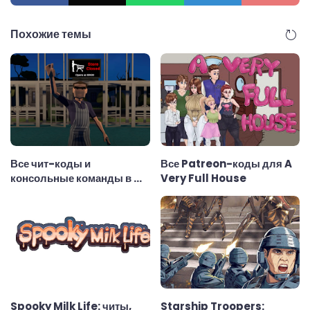
Похожие темы
Все чит-коды и
Все Patreon-коды для A
консольные команды в My
Very Full House
SuperMarket
Spooky Milk Life: читы,
Starship Troopers: