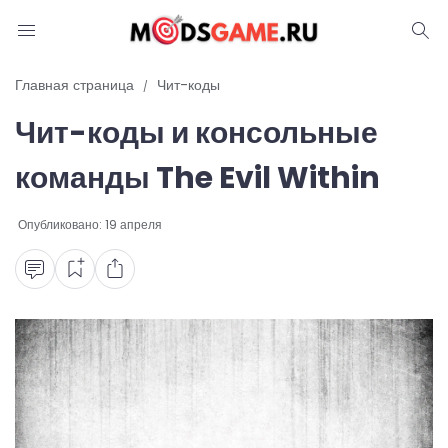
Блог
Главная страница
Чит-коды
Чит-коды и консольные
Читы и коды
команды The Evil Within
Промокоды
Опубликовано:
19 апреля
Ошибки
Руководства
Roblox