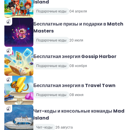
Island
Подарочные коды
04 апреля
Бесплатные призы и подарки в Match
Masters
Подарочные коды
20 июля
Бесплатная энергия Gossip Harbor
Подарочные коды
08 ноября
Бесплатная энергия в Travel Town
Подарочные коды
08 июня
Чит-коды и консольные команды Mad
Island
Чит-коды
26 августа