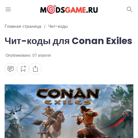
Блог
Главная страница
Чит-коды
Чит-коды для Conan Exiles
Читы и коды
Промокоды
Опубликовано:
07 апреля
Ошибки
Руководства
Roblox