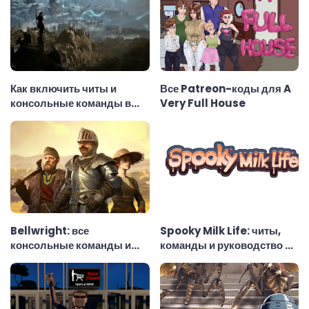
Как включить читы и
Все Patreon-коды для A
консольные команды в
Very Full House
Gothic 1 Remake
Bellwright: все
Spooky Milk Life: читы,
консольные команды и
команды и руководство по
чит-коды
использованию