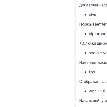
Добавляет нас
civs
Показывает тег
diploma
+0,7 очки движ
scale + v
Изменяет масшт
fps
Отображает сче
war + ID1
Начать войну м