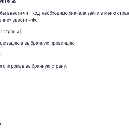
ons 2
бы ввести чит-код, необходимо сначала зайти в меню страны
ние» ввести «hi».
ег страны]
илизацию в выбранную провинцию.
r
го игрока в выбранную страну.
on