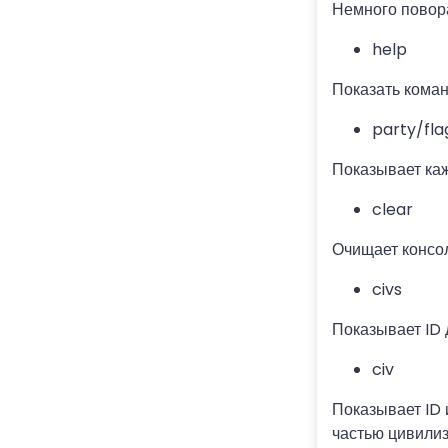
Немного повора
help
Показать коман
party/fl
Показывает каж
clear
Очищает консол
civs
Показывает ID 
civ
Показывает ID
частью цивилиз