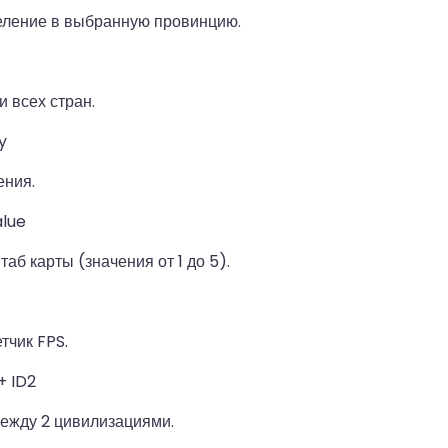
еление в выбранную провинцию.
и всех стран.
cy
ения.
alue
аб карты (значения от 1 до 5).
тчик FPS.
 + ID2
ежду 2 цивилизациями.