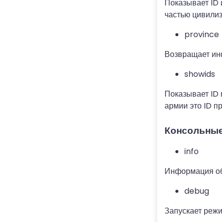
Показывает ID
частью цивилиз
province
Возвращает ин
showids
Показывает ID 
армии это ID п
Консольны
info
Информация об 
debug
Запускает режи