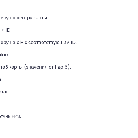
еру по центру карты.
 + ID
еру на civ с соответствующим ID.
alue
аб карты (значения от 1 до 5).
e
оль.
тчик FPS.