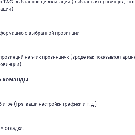
 и TAG выбранной цивилизации (выбранная провинция, кот
ации).
формацию о выбранной провинции
провинций на этих провинциях (вроде как показывает арми
ровинции)
е команды
игре (fps, ваши настройки графики и т. д.)
м отладки.