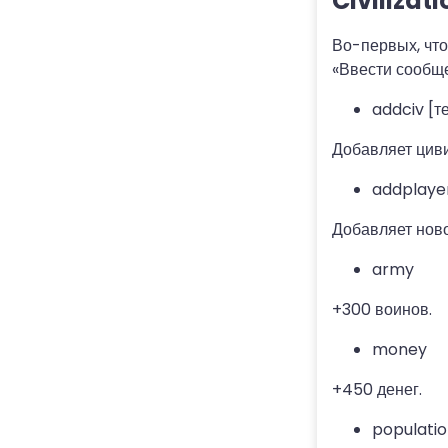
Civilizati
Во-первых, что
«Ввести сообще
addciv [т
Добавляет цив
addplaye
Добавляет ново
army
+300 воинов.
money
+450 денег.
populati