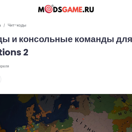
а
Чит-коды
ды и консольные команды для
tions 2
преля