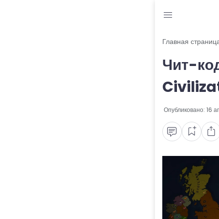
Блог
Главная страниц
Чит-ко
Читы и коды
Civiliza
Промокоды
Опубликовано:
16 а
Ошибки
Руководства
Roblox