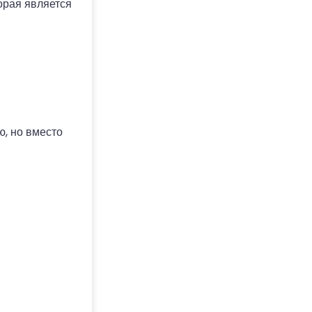
орая является
ю, но вместо