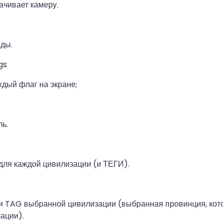
чивает камеру.
ды.
ags
дый флаг на экране;
ь.
для каждой цивилизации (и ТЕГИ).
 и TAG выбранной цивилизации (выбранная провинция, кот
ации).