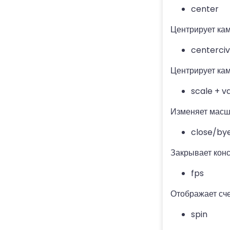
center
Центрирует кам
centerciv
Центрирует кам
scale + v
Изменяет масшт
close/by
Закрывает конс
fps
Отображает сче
spin