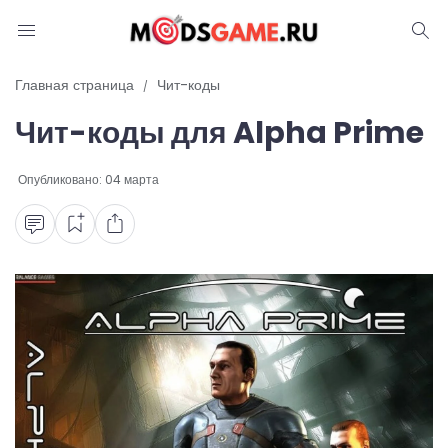
Блог
Главная страница
Чит-коды
Чит-коды для Alpha Prime
Читы и коды
Промокоды
Опубликовано:
04 марта
Ошибки
Руководства
Roblox