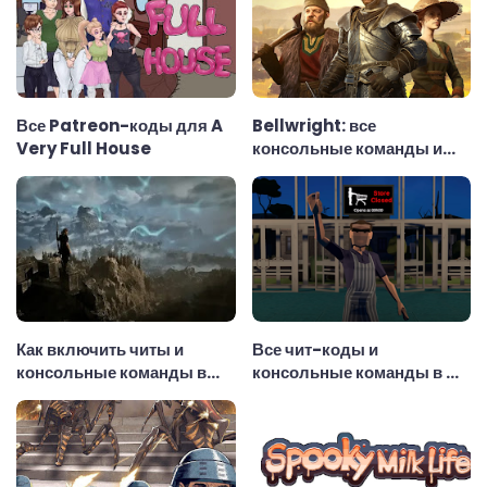
Все Patreon-коды для A
Bellwright: все
Very Full House
консольные команды и
чит-коды
Как включить читы и
Все чит-коды и
консольные команды в
консольные команды в My
Gothic 1 Remake
SuperMarket