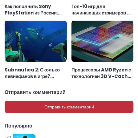
Как пополнить Sony
Топ-10 игр для
PlayStation из России:
начинающих стримеров —
удобный способ
лучшие игры для Twitch
Subnautica 2: Сколько
Процессоры AMD Ryzen с
левиафанов в игре?
технологией 3D V-Cache:
Полный список
почему они считаются
лучшими для игр
Отправить комментарий
Отправить комментарий
Популярно