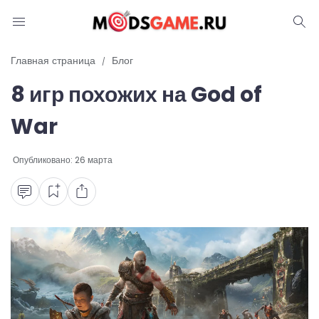
Блог
Главная страница
Блог
8 игр похожих на God of
Читы и коды
War
Промокоды
Опубликовано:
26 марта
Ошибки
Руководства
Roblox