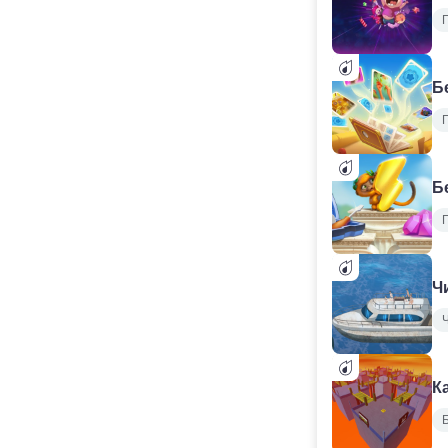
Б
Б
Ч
К
Б