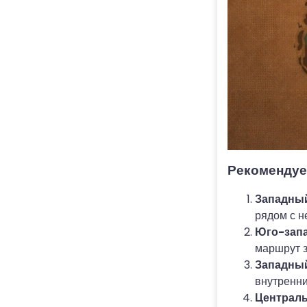
Рекомендуе
Западны
рядом с 
Юго-зап
маршрут з
Западный
внутренни
Централь