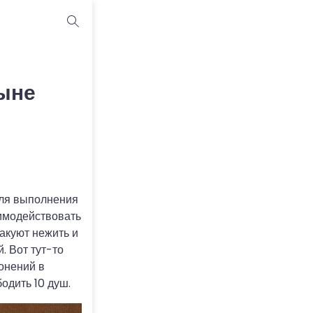
тыне
для выполнения
аимодействовать
такуют нежить и
. Вот тут-то
онений в
одить 10 душ.