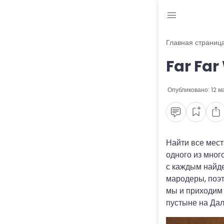
Блог
Главная страниц
Far Far
Читы и коды
Промокоды
Опубликовано:
12 м
Ошибки
Руководства
Найти все мес
одного из мног
Roblox
с каждым найде
мародеры, поэт
мы и приходим 
пустыне на Дал