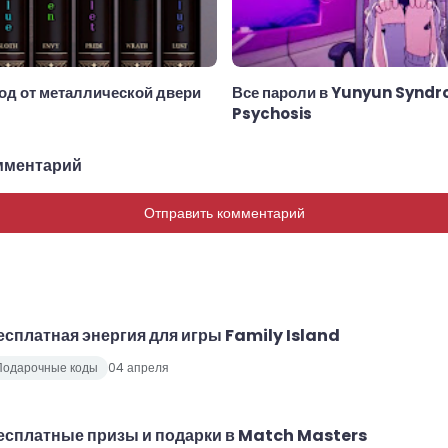
Код от металлической двери
Все пароли в Yunyun Synd
Psychosis
мментарий
Отправить комментарий
есплатная энергия для игры Family Island
Подарочные коды
04 апреля
есплатные призы и подарки в Match Masters