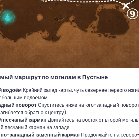
мый маршрут по могилам в Пустыне
й водоём
Крайний запад карты, чуть севернее первого изги
небольшим водоёмом.
адный поворот
Спуститесь ниже на юго-западный поворот 
агибается обратно к центру).
 песчаный карман
Двигайтесь на восток от второй могилы
й песчаный карман на западе.
но-западный каменный карман
Продолжайте на северо-