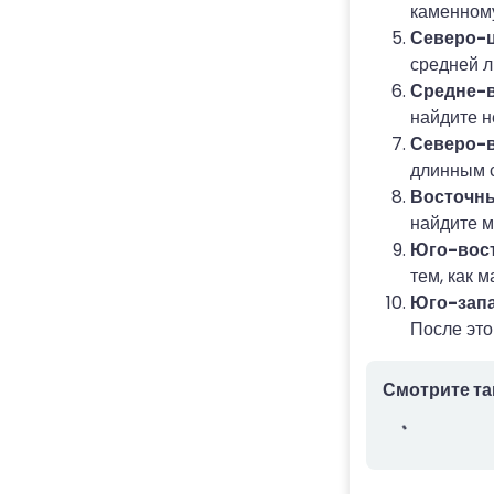
каменному
Северо-ц
средней л
Средне-в
найдите н
Северо-
длинным с
Восточн
найдите м
Юго-вос
тем, как 
Юго-запа
После это
Смотрите та