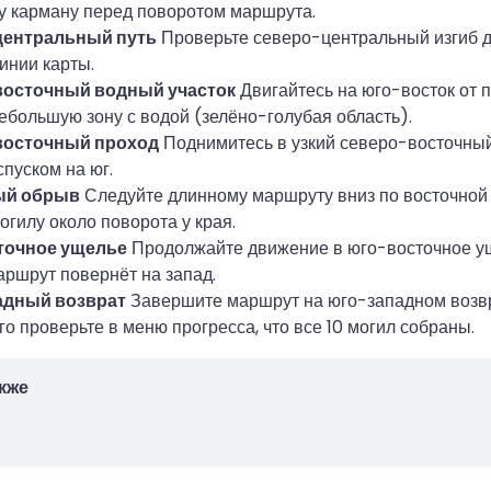
 карману перед поворотом маршрута.
ентральный путь
Проверьте северо-центральный изгиб д
инии карты.
осточный водный участок
Двигайтесь на юго-восток от 
ебольшую зону с водой (зелёно-голубая область).
восточный проход
Поднимитесь в узкий северо-восточный
пуском на юг.
ый обрыв
Следуйте длинному маршруту вниз по восточной 
огилу около поворота у края.
точное ущелье
Продолжайте движение в юго-восточное у
маршрут повернёт на запад.
дный возврат
Завершите маршрут на юго-западном возвр
го проверьте в меню прогресса, что все 10 могил собраны.
кже