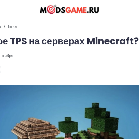
а
Блог
ое TPS на серверах Minecraft?
ентября