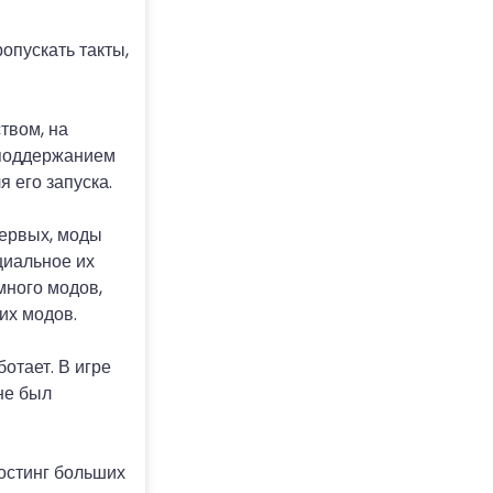
опускать такты,
твом, на
 поддержанием
 его запуска.
первых, моды
циальное их
много модов,
их модов.
отает. В игре
не был
Хостинг больших