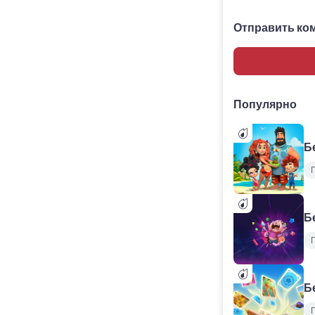
Отправить ко
Популярно
Б
Б
Б