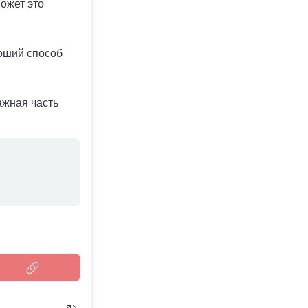
ожет это
роший способ
ажная часть