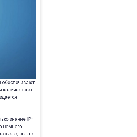
и обеспечивают
м количеством
оздается
лько знание IP-
р немного
ть его, но это