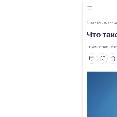
Блог
Главная страниц
Что так
Читы и коды
Промокоды
Опубликовано:
15 с
Ошибки
Руководства
Roblox