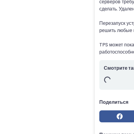
серверов требу
сделать. Удале
Перезапуск уст
решить любые 
TPS может пока
работоспособно
Смотрите та
Поделиться