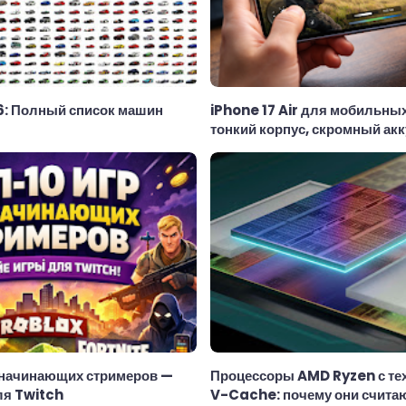
6: Полный список машин
iPhone 17 Air для мобильных
тонкий корпус, скромный ак
реальные возможности в игр
 начинающих стримеров —
Процессоры AMD Ryzen с те
ля Twitch
V-Cache: почему они счита