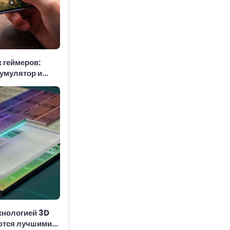
 геймеров:
кумулятор и
ах
хнологией 3D
ются лучшими