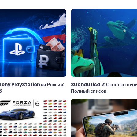
ы
Sony PlayStation из России:
Subnautica 2: Сколько леви
б
Полный список