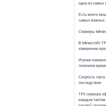
одна из самых 
Есть много вещ
самых важных т
Серверы Minecr
В Minecraft TPS
измерению врем
Игроки наверня
течением време
Скорость такта
последствия.
TPS сервера э
каждым тактом 
растет), поэто