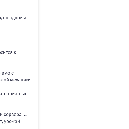
, но одной из
осится к
нимо с
этой механики.
лагоприятные
и сервера. С
т, урожай