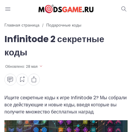
Блог
Главная страница
Подарочные коды
Infinitode 2 секретные
Читы и коды
коды
Промокоды
Обновлено:
28 мая
Ошибки
Руководства
Roblox
Ищите секретные коды к игре Infinitode 2? Мы собрали
все действующие и новые коды, введя которые вы
получите множество бесплатных наград.