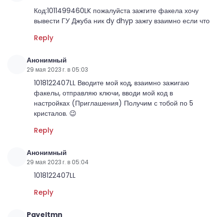
Код:1011499460LK пожалуйста зажгите факела хочу
вывести ГУ Джуба ник dy dhyp зажгу взаимно если что
Reply
Анонимный
29 мая 2023 г. в 05:03
1018122407LL Вводите мой код, взаимно зажигаю
факелы, отправляю ключи, вводи мой код в
настройках (Приглашения) Получим с тобой по 5
кристалов. 😉
Reply
Анонимный
29 мая 2023 г. в 05:04
1018122407LL
Reply
Paveltmn