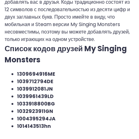
добавлять вас в друзья. Коды традиционно состоят из
12 символов с последовательностью из десяти цифр и
двух заглавных букв. Просто имейте в виду, что
мобильная и Steam версии My Singing Monsters
несовместимы, поэтому вы можете добавлять друзей,
только играющих на одном устройстве.
Список кодов друзей My Singing
Monsters
1309694916ME
1039712794DE
1039912081JN
1039961439LD
1033918800BG
1032923911GN
1004395294JA
1014143513hn