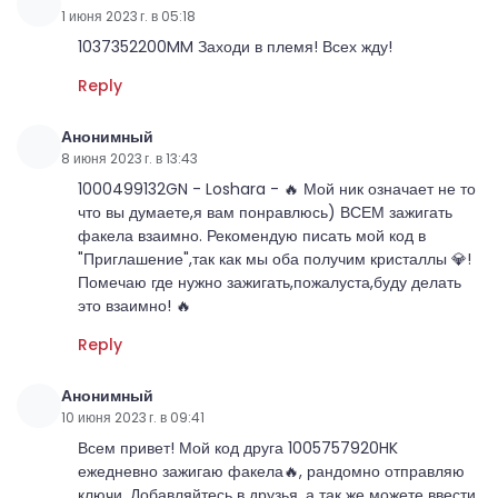
1 июня 2023 г. в 05:18
1037352200MM Заходи в племя! Всех жду!
Reply
Анонимный
8 июня 2023 г. в 13:43
1000499132GN - Loshara - 🔥 Мой ник означает не то
что вы думаете,я вам понравлюсь) ВСЕМ зажигать
факела взаимно. Рекомендую писать мой код в
"Приглашение",так как мы оба получим кристаллы 💎!
Помечаю где нужно зажигать,пожалуста,буду делать
это взаимно! 🔥
Reply
Анонимный
10 июня 2023 г. в 09:41
Всем привет! Мой код друга 1005757920HK
ежедневно зажигаю факела🔥, рандомно отправляю
ключи. Добавляйтесь в друзья, а так же можете ввести