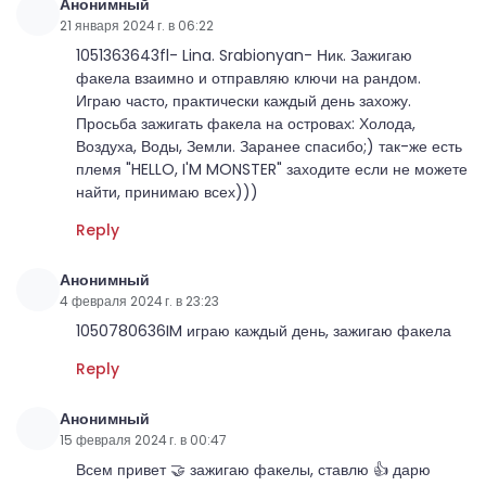
Анонимный
21 января 2024 г. в 06:22
1051363643fl- Lina. Srabionyan- Ник. Зажигаю
факела взаимно и отправляю ключи на рандом.
Играю часто, практически каждый день захожу.
Просьба зажигать факела на островах: Холода,
Воздуха, Воды, Земли. Заранее спасибо;) так-же есть
племя "HELLO, I'M MONSTER" заходите если не можете
найти, принимаю всех)))
Reply
Анонимный
4 февраля 2024 г. в 23:23
1050780636IM играю каждый день, зажигаю факела
Reply
Анонимный
15 февраля 2024 г. в 00:47
Всем привет 🤝 зажигаю факелы, ставлю 👍 дарю