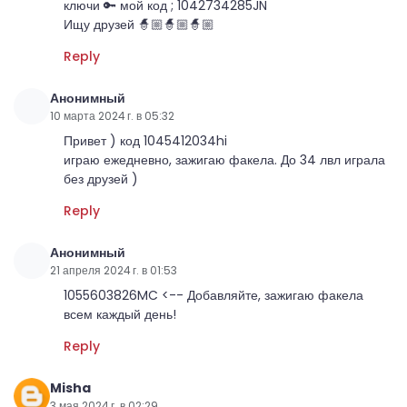
ключи 🔑 мой код ; 1042734285JN
Ищу друзей 🧙🏼🧙🏼🧙🏼
Reply
Анонимный
10 марта 2024 г. в 05:32
Привет ) код 1045412034hi
играю ежедневно, зажигаю факела. До 34 лвл играла
без друзей )
Reply
Анонимный
21 апреля 2024 г. в 01:53
1055603826MC <-- Добавляйте, зажигаю факела
всем каждый день!
Reply
Misha
3 мая 2024 г. в 02:29