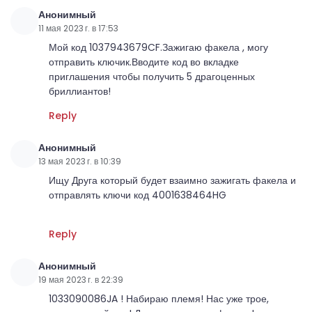
Анонимный
11 мая 2023 г. в 17:53
Мой код 1037943679CF.Зажигаю факела , могу
отправить ключик.Вводите код во вкладке
приглашения чтобы получить 5 драгоценных
бриллиантов!
Reply
Анонимный
13 мая 2023 г. в 10:39
Ищу Друга который будет взаимно зажигать факела и
отправлять ключи код 4001638464HG
Reply
Анонимный
19 мая 2023 г. в 22:39
1033090086JA ! Набираю племя! Нас уже трое,