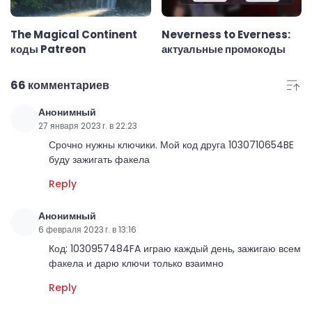
The Magical Continent
Neverness to Everness:
коды Patreon
актуальные промокоды
66 комментариев
Анонимный
27 января 2023 г. в 22:23
Срочно нужны ключики. Мой код друга 1030710654BE
буду зажигать факела
Reply
Анонимный
6 февраля 2023 г. в 13:16
Код: 1030957484FA играю каждый день, зажигаю всем
факела и дарю ключи только взаимно
Reply