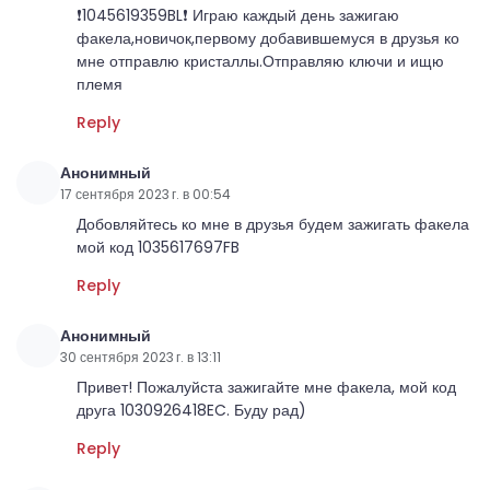
❗️1045619359BL❗️ Играю каждый день зажигаю
факела,новичок,первому добавившемуся в друзья ко
мне отправлю кристаллы.Отправляю ключи и ищю
племя
Reply
Анонимный
17 сентября 2023 г. в 00:54
Добовляйтесь ко мне в друзья будем зажигать факела
мой код 1035617697FB
Reply
Анонимный
30 сентября 2023 г. в 13:11
Привет! Пожалуйста зажигайте мне факела, мой код
друга 1030926418EC. Буду рад)
Reply