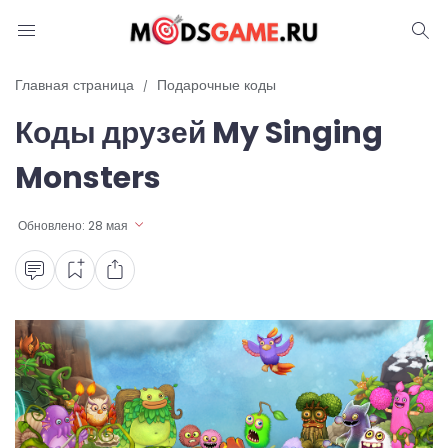
Блог
Главная страница
Подарочные коды
Коды друзей My Singing
Читы и коды
Monsters
Промокоды
Обновлено:
28 мая
Ошибки
Руководства
Roblox