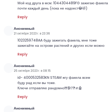
Мой код друга в мсм: 1044304489FG зажигаю факела
почти каждый день (пока не надоест😂🤣)
Reply
Анонимный
21 октября 2023 г. в 23:36
1023259748AA буду зажигать факела, мне тоже
зажигайте на острове растений и других если можно
Reply
Анонимный
25 октября 2023 г. в 08:15
id- 4000532583KN STEAM жгу факела всем
буду рад если вы тоже.
Ключи отправляю рандомно❗❗🔞⁉❓🚸🤖
Reply
Анонимный