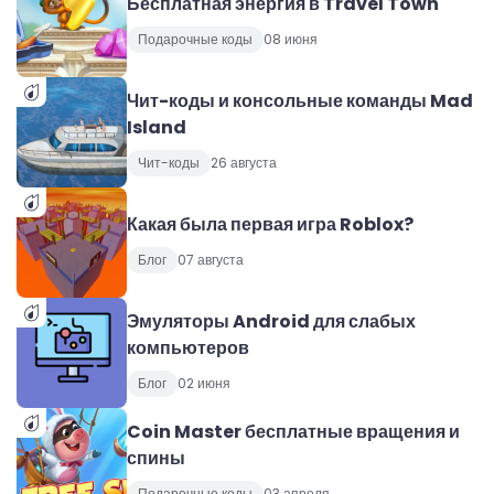
Бесплатная энергия в Travel Town
Подарочные коды
08 июня
Чит-коды и консольные команды Mad
Island
Чит-коды
26 августа
Какая была первая игра Roblox?
Блог
07 августа
Эмуляторы Android для слабых
компьютеров
Блог
02 июня
Coin Master бесплатные вращения и
спины
Подарочные коды
03 апреля